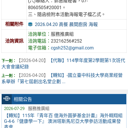
(六)聯絡人：郭惠綾秘書，07-
8060505#20001。
三、隨函檢附本活動海報電子檔乙式。
相關附件
2026.04.20 高餐 晨間廚房 海報
洽詢單位：
服務推廣組
洽詢資訊
洽詢電話：
23216256#252
電子信箱：
cgsh252@gmail.com
【2026-04-20】
【代聯】114學年度第2學期第1次班代
大會會議紀錄
【2026-04-20】
【轉知】-國立臺中科技大學商業經營
系舉辦「第七屆創出名堂企劃 ...
相關公告
2026-07-29
服務推廣組
【轉知】115年『青年百 億海外圓夢基金計畫』海外翱翔組
G-4-6『健康學一下』 澳洲塔斯馬尼亞大學參訪活動成果發
表會