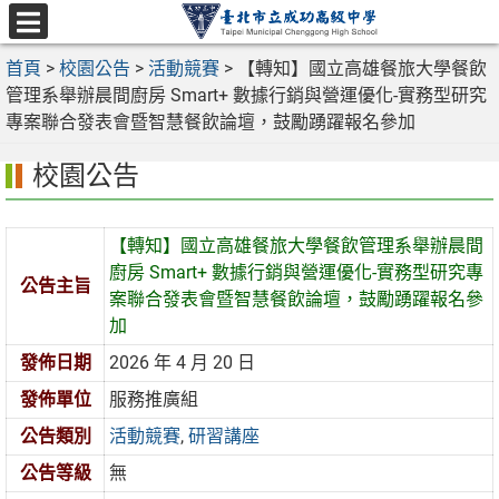
跳
至
選
主
首頁
>
校園公告
>
活動競賽
>
【轉知】國立高雄餐旅大學餐飲
單
要
管理系舉辦晨間廚房 Smart+ 數據行銷與營運優化-實務型研究
內
專案聯合發表會暨智慧餐飲論壇，鼓勵踴躍報名參加
容
校園公告
區
【轉知】國立高雄餐旅大學餐飲管理系舉辦晨間
廚房 Smart+ 數據行銷與營運優化-實務型研究專
公告主旨
案聯合發表會暨智慧餐飲論壇，鼓勵踴躍報名參
加
發佈日期
2026 年 4 月 20 日
發佈單位
服務推廣組
公告類別
活動競賽
,
研習講座
公告等級
無