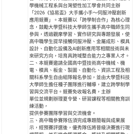
學機械工程系與台灣塑性加工學會共同主辦
「2026《協易盃》大手攜小手～伺服沖壓創新
應用競賽」。本競賽以「跨學制合作」為核心理
念，鼓勵大學暨科技大學師生攜手高中職師生同
參與，透過觀摩學習、實作研究與專題發展，使
高中職學生提早接觸伺服沖壓、金屬成形、模具
設計、自動化設備及AI創新應用等相關技術與未
來研究方向，培育具跨域整合能力之專業人才。
二、本競賽邀請全國高中暨技術高中機械、機
電、模具、板金、製圖、自動化、資訊工程及相
關科系學生自由組隊報名參加，並由大學暨科技
大學師生擔任種子團隊進行輔導，建立跨學制學
習與交流平台。競賽免收報名費，主辦
單位並規劃辦理夏令營、研習課程等相關教育訓
練活動，
提供參賽團隊學習與交流機會。
三、高中職參賽隊伍須完成專題簡報與成果展
示，經預賽評選後，優秀隊伍將晉級決賽進行現