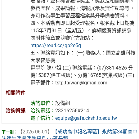
場簡報，並有機會獲得獎金、獎狀及相關獎勵。
參賽歷程、成果簡報、海報展示及實作紀錄等，
亦可作為學生學習歷程檔案與升學備審資料。
四、本活動自即日起受理報名，報名截止日期為
115年7月31日（星期五）。詳細競賽資訊請參
閱附件簡章或競賽官方網站：
https://reurl.cc/qp2e5q
五、聯絡資訊如下： (一) 聯絡人：國立高雄科技
大學智慧機
電學院 陳小姐 (二) 聯絡電話：(07)381-4526 分
機15387(建工校區)、分機16765(燕巢校區) (三)
電子郵件：tstp.taiwan@gmail.com
相關附件
洽詢單位：
設備組
洽詢資訊
洽詢電話：
23216256#214
電子信箱：
equips@gafe.cksh.tp.edu.tw
【2026-06-01】
【成功高中報名專區】永然第34期高中
法律生活營活動訊息~~延長報 ...