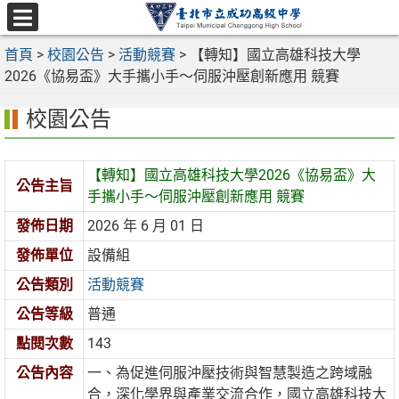
跳
至
選
主
首頁
>
校園公告
>
活動競賽
>
【轉知】國立高雄科技大學
單
要
2026《協易盃》大手攜小手～伺服沖壓創新應用 競賽
內
校園公告
容
區
【轉知】國立高雄科技大學2026《協易盃》大
公告主旨
手攜小手～伺服沖壓創新應用 競賽
發佈日期
2026 年 6 月 01 日
發佈單位
設備組
公告類別
活動競賽
公告等級
普通
點閱次數
143
公告內容
一、為促進伺服沖壓技術與智慧製造之跨域融
合，深化學界與產業交流合作，國立高雄科技大