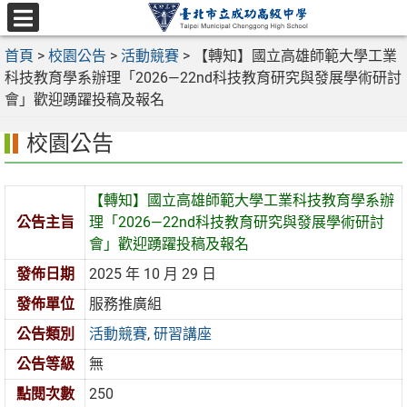
跳
至
選
主
首頁
>
校園公告
>
活動競賽
>
【轉知】國立高雄師範大學工業
單
要
科技教育學系辦理「2026—22nd科技教育研究與發展學術研討
內
會」歡迎踴躍投稿及報名
容
校園公告
區
【轉知】國立高雄師範大學工業科技教育學系辦
公告主旨
理「2026—22nd科技教育研究與發展學術研討
會」歡迎踴躍投稿及報名
發佈日期
2025 年 10 月 29 日
發佈單位
服務推廣組
公告類別
活動競賽
,
研習講座
公告等級
無
點閱次數
250