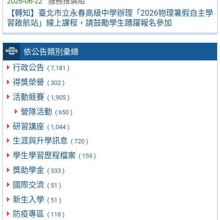
2026-06-22
服務推廣組
【轉知】臺北市立永春高級中學辦理「2026物理暑假自主學
習啟航站」線上課程，請鼓勵學生踴躍報名參加
依公告類別彙總
行政公告
( 7,181 )
得獎榮譽
( 302 )
活動競賽
( 1,905 )
營隊活動
( 650 )
研習講座
( 1,044 )
生涯與升學訊息
( 720 )
學生學習歷程檔案
( 159 )
獎助學金
( 333 )
國際交流
( 51 )
新生入學
( 51 )
防疫專區
( 118 )