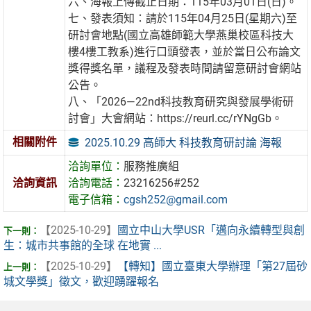
六、海報上傳截止日期：115年03月01日(日)。
七、發表須知：請於115年04月25日(星期六)至
研討會地點(國立高雄師範大學燕巢校區科技大
樓4樓工教系)進行口頭發表，並於當日公布論文
獎得獎名單，議程及發表時間請留意研討會網站
公告。
八、「2026—22nd科技教育研究與發展學術研
討會」大會網站：https://reurl.cc/rYNgGb。
相關附件
2025.10.29 高師大 科技教育研討論 海報
洽詢單位：
服務推廣組
洽詢資訊
洽詢電話：
23216256#252
電子信箱：
cgsh252@gmail.com
【2025-10-29】
國立中山大學USR「邁向永續轉型與創
生：城市共事館的全球 在地實 ...
【2025-10-29】
【轉知】國立臺東大學辦理「第27屆砂
城文學獎」徵文，歡迎踴躍報名