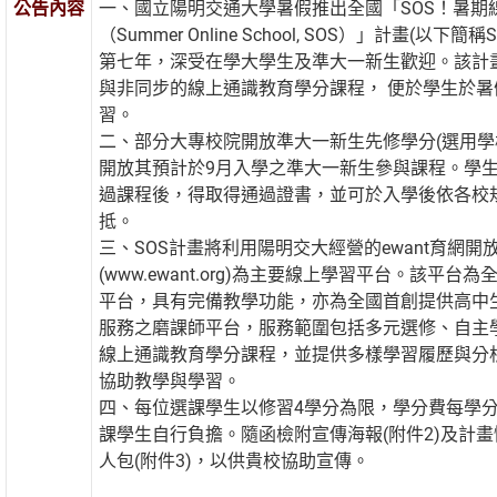
公告內容
一、國立陽明交通大學暑假推出全國「SOS！暑期
（Summer Online School, SOS）」計畫(以下
第七年，深受在學大學生及準大一新生歡迎。該計
與非同步的線上通識教育學分課程， 便於學生於暑
習。
二、部分大專校院開放準大一新生先修學分(選用學
開放其預計於9月入學之準大一新生參與課程。學
過課程後，得取得通過證書，並可於入學後依各校
抵。
三、SOS計畫將利用陽明交大經營的ewant育網開
(www.ewant.org)為主要線上學習平台。該平台
平台，具有完備教學功能，亦為全國首創提供高中
服務之磨課師平台，服務範圍包括多元選修、自主
線上通識教育學分課程，並提供多樣學習履歷與分
協助教學與學習。
四、每位選課學生以修習4學分為限，學分費每學分
課學生自行負擔。隨函檢附宣傳海報(附件2)及計畫
人包(附件3)，以供貴校協助宣傳。