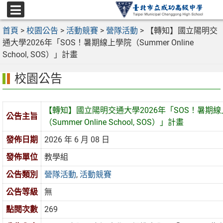
跳
至
選
主
首頁
>
校園公告
>
活動競賽
>
營隊活動
>
【轉知】國立陽明交
單
要
通大學2026年「SOS！暑期線上學院（Summer Online
內
School, SOS）」計畫
容
校園公告
區
【轉知】國立陽明交通大學2026年「SOS！暑期
公告主旨
（Summer Online School, SOS）」計畫
發佈日期
2026 年 6 月 08 日
發佈單位
教學組
公告類別
營隊活動
,
活動競賽
公告等級
無
點閱次數
269