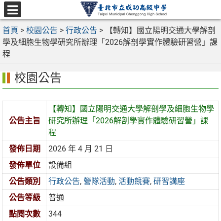
跳
至
選
主
首頁
>
校園公告
>
行政公告
>
【轉知】國立陽明交通大學解剖
單
要
學及細胞生物學研究所辦理「2026解剖學實作體驗研習營」課
內
程
容
校園公告
區
【轉知】國立陽明交通大學解剖學及細胞生物學
公告主旨
研究所辦理「2026解剖學實作體驗研習營」課
程
發佈日期
2026 年 4 月 21 日
發佈單位
設備組
公告類別
行政公告
,
營隊活動
,
活動競賽
,
研習講座
公告等級
普通
點閱次數
344