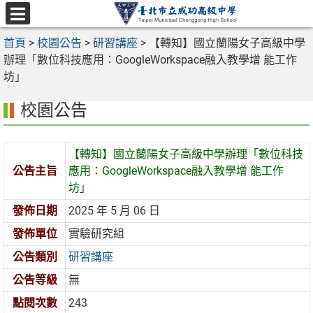
跳
至
選
主
首頁
>
校園公告
>
研習講座
>
【轉知】國立蘭陽女子高級中學
單
要
辦理「數位科技應用：GoogleWorkspace融入教學增 能工作
內
坊」
容
校園公告
區
【轉知】國立蘭陽女子高級中學辦理「數位科技
公告主旨
應用：GoogleWorkspace融入教學增 能工作
坊」
發佈日期
2025 年 5 月 06 日
發佈單位
實驗研究組
公告類別
研習講座
公告等級
無
點閱次數
243