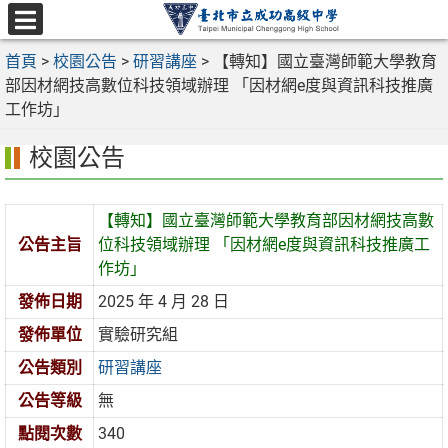
跳
至
選
主
首頁
>
校園公告
>
研習講座
>
【轉知】國立臺灣師範大學教育
單
要
部因材網技高數位科技領域辦理 「因材網e度與資訊科技推廣
內
工作坊」
容
校園公告
區
【轉知】國立臺灣師範大學教育部因材網技高數
公告主旨
位科技領域辦理 「因材網e度與資訊科技推廣工
作坊」
發佈日期
2025 年 4 月 28 日
發佈單位
實驗研究組
公告類別
研習講座
公告等級
無
點閱次數
340