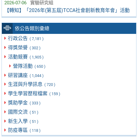
2026-07-06
實驗研究組
【轉知】「2026年(第五屆)TCCA社會創新教育年會」活動
依公告類別彙總
行政公告
( 7,181 )
得獎榮譽
( 302 )
活動競賽
( 1,905 )
營隊活動
( 650 )
研習講座
( 1,044 )
生涯與升學訊息
( 720 )
學生學習歷程檔案
( 159 )
獎助學金
( 333 )
國際交流
( 51 )
新生入學
( 51 )
防疫專區
( 118 )