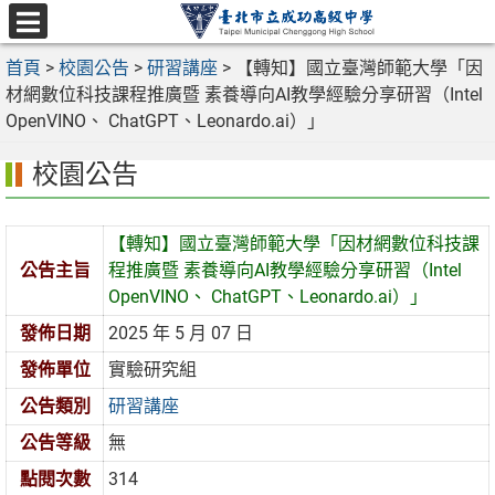
跳
至
選
主
首頁
>
校園公告
>
研習講座
>
【轉知】國立臺灣師範大學「因
單
要
材網數位科技課程推廣暨 素養導向AI教學經驗分享研習（Intel
內
OpenVINO、 ChatGPT、Leonardo.ai）」
容
校園公告
區
【轉知】國立臺灣師範大學「因材網數位科技課
公告主旨
程推廣暨 素養導向AI教學經驗分享研習（Intel
OpenVINO、 ChatGPT、Leonardo.ai）」
發佈日期
2025 年 5 月 07 日
發佈單位
實驗研究組
公告類別
研習講座
公告等級
無
點閱次數
314