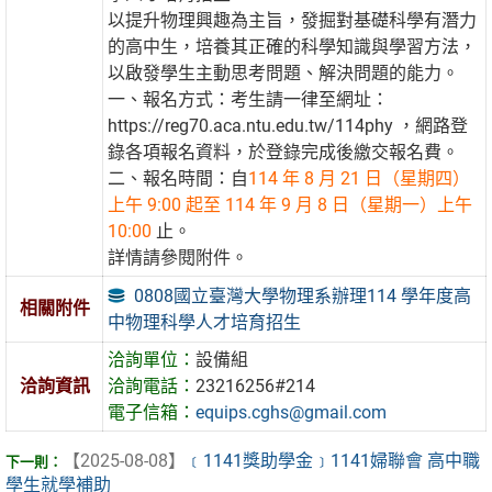
以提升物理興趣為主旨，發掘對基礎科學有潛力
的高中生，培養其正確的科學知識與學習方法，
以啟發學生主動思考問題、解決問題的能力。
一、報名方式：考生請一律至網址：
https://reg70.aca.ntu.edu.tw/114phy ，網路登
錄各項報名資料，於登錄完成後繳交報名費。
二、報名時間：自
114 年 8 月 21 日（星期四）
上午 9:00 起至 114 年 9 月 8 日（星期一）上午
10:00
止。
詳情請參閱附件。
0808國立臺灣大學物理系辦理114 學年度高
相關附件
中物理科學人才培育招生
洽詢單位：
設備組
洽詢資訊
洽詢電話：
23216256#214
電子信箱：
equips.cghs@gmail.com
【2025-08-08】
﹝1141獎助學金﹞1141婦聯會 高中職
學生就學補助