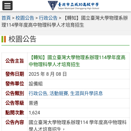
跳
至
選
主
首頁
>
校園公告
>
行政公告
>
【轉知】國立臺灣大學物理系辦
單
要
理114學年度高中物理科學人才培育招生
內
校園公告
容
區
【轉知】國立臺灣大學物理系辦理114學年度高
公告主旨
中物理科學人才培育招生
發佈日期
2025 年 8 月 08 日
發佈單位
設備組
公告類別
行政公告
,
活動競賽
,
生涯與升學訊息
公告等級
普通
點閱次數
1,624
公告內容
國立臺灣大學物理系辦理114 學年度高中物理科
學人才培育招生，