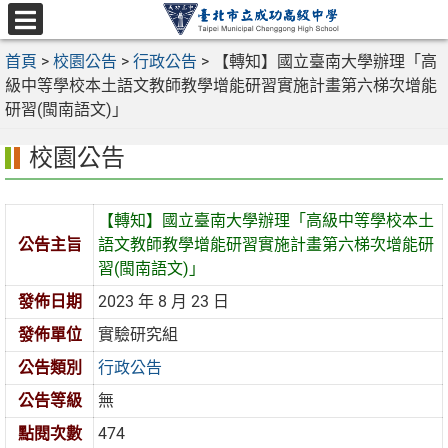
跳
至
選
主
首頁
>
校園公告
>
行政公告
>
【轉知】國立臺南大學辦理「高
單
要
級中等學校本土語文教師教學增能研習實施計畫第六梯次增能
內
研習(閩南語文)」
容
校園公告
區
【轉知】國立臺南大學辦理「高級中等學校本土
公告主旨
語文教師教學增能研習實施計畫第六梯次增能研
習(閩南語文)」
發佈日期
2023 年 8 月 23 日
發佈單位
實驗研究組
公告類別
行政公告
公告等級
無
點閱次數
474