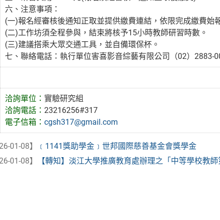
六、注意事項：
(一)報名經審核後通知正取並提供繳費連結，依限完成繳費始
(二)工作坊須全程參與，結束將核予15小時教師研習時數。
(三)建議搭乘大眾交通工具，並自備環保杯。
七、聯絡電話：執行單位害喜影音綜藝有限公司（02）2883-0
洽詢單位：
實驗研究組
洽詢電話：
23216256#317
電子信箱：
cgsh317@gmail.com
26-01-08】
﹝1141獎助學金﹞世邦國際慈善基金會獎學金
26-01-08】
【轉知】淡江大學推廣教育處辦理之「中等學校教師