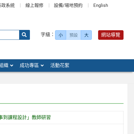
行政系統
線上報修
設備/場地預約
English
送出
字級：
網站導覽
小
預設
大
搜
尋：
組織
成功專區
活動花絮
事到課程設計」教師研習