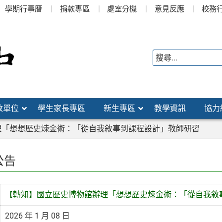
學期行事曆
捐款專區
處室分機
意見反應
校務
政單位
學生家長專區
新生專區
教學資訊
協力
理「想想歷史煉金術：「從自我敘事到課程設計」教師研習
公告
【轉知】國立歷史博物館辦理「想想歷史煉金術：「從自我敘
2026 年 1 月 08 日