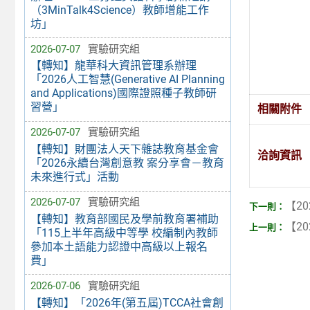
（3MinTalk4Science）教師增能工作
坊」
2026-07-07
實驗研究組
【轉知】龍華科大資訊管理系辦理
「2026人工智慧(Generative AI Planning
and Applications)國際證照種子教師研
習營」
相關附件
2026-07-07
實驗研究組
【轉知】財團法人天下雜誌教育基金會
洽詢資訊
「2026永續台灣創意教 案分享會－教育
未來進行式」活動
2026-07-07
實驗研究組
【20
【轉知】教育部國民及學前教育署補助
【20
「115上半年高級中等學 校編制內教師
參加本土語能力認證中高級以上報名
費」
2026-07-06
實驗研究組
【轉知】「2026年(第五屆)TCCA社會創