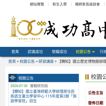
跳
網站導覽
新生入學
親師家長座談會
至
主
要
內
容
區
首頁
認識成功
榮耀成功
校園公告
行
首頁
>
校園公告
>
研習講座
>
【轉知】國立歷史博物館辦
校園
相關公告
2026-07-30
實驗研究組
【轉知】國立臺灣師範大學辦理原住民
公告主旨
族語言臺北學習中心 115年度第2期「族
語學習班」招生
發佈日期