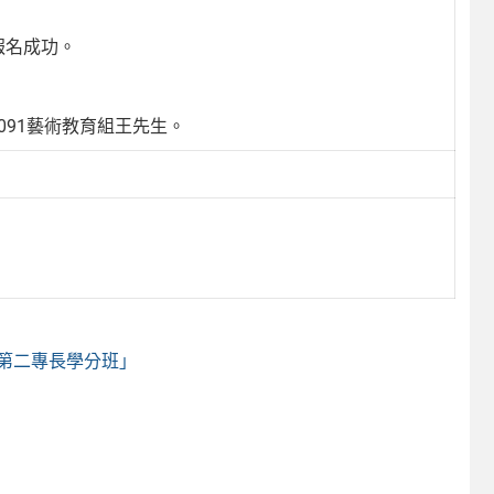
報名成功。
091藝術教育組王先生。
第二專長學分班」