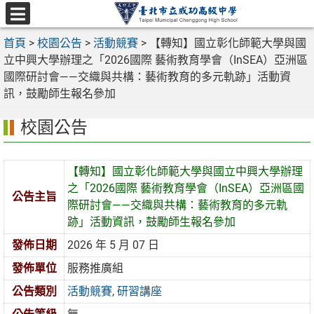
跳
至
選
主
首頁
>
校園公告
>
活動競賽
>
【轉知】國立彰化師範大學與國
單
要
立中興大學辦理之「2026國際 藝術教育學會（InSEA）亞洲區
內
國際研討會——交織與共構：藝術教育的多元軌跡」活動資
容
訊，鼓勵師生報名參加
區
校園公告
【轉知】國立彰化師範大學與國立中興大學辦理
之「2026國際 藝術教育學會（InSEA）亞洲區國
公告主旨
際研討會——交織與共構：藝術教育的多元軌
跡」活動資訊，鼓勵師生報名參加
發佈日期
2026 年 5 月 07 日
發佈單位
服務推廣組
公告類別
活動競賽
,
研習講座