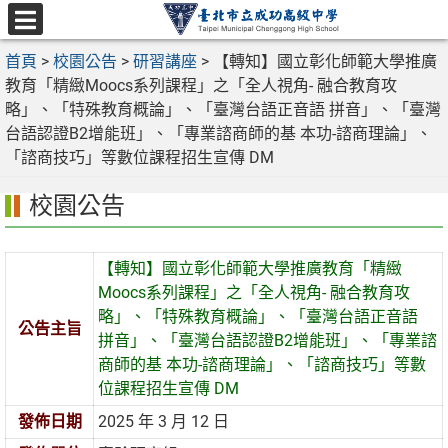
跳
至
選
主
首頁
>
校園公告
>
研習講座
>
【轉知】國立彰化師範大學推廣
單
要
教育「精緻Moocs系列課程」之「全人視角- 融合教育攻
內
略」、「特殊教育概論」、「臺灣台語正音語 拼音」、「臺灣
容
台語認證B2增能班」、「專業諮商師的基 本功-諮商理論」、
區
「諮商技巧」等數位課程招生宣傳 DM
校園公告
【轉知】國立彰化師範大學推廣教育「精緻
Moocs系列課程」之「全人視角- 融合教育攻
略」、「特殊教育概論」、「臺灣台語正音語
公告主旨
拼音」、「臺灣台語認證B2增能班」、「專業諮
商師的基 本功-諮商理論」、「諮商技巧」等數
位課程招生宣傳 DM
發佈日期
2025 年 3 月 12 日