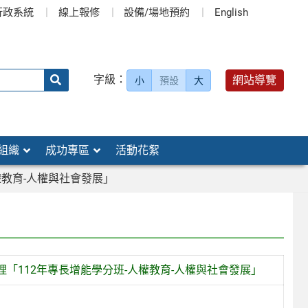
行政系統
線上報修
設備/場地預約
English
送出
字級：
網站導覽
小
預設
大
搜
尋：
組織
成功專區
活動花絮
教育-人權與社會發展」
「112年專長增能學分班-人權教育-人權與社會發展」