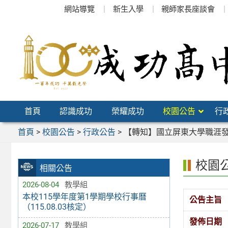
跳
網站導覽
新生入學
親師家長座談會
至
主
要
內
容
區
首頁
認識成功
榮耀成功
校園公告
行
首頁
>
校園公告
>
行政公告
>
【轉知】國立屏東大學職涯發
校園
相關公告
2026-08-04
教學組
本校115學年度第1學期學校行事曆
公告主旨
（115.08.03核定）
發佈日期
2026-07-17
教學組