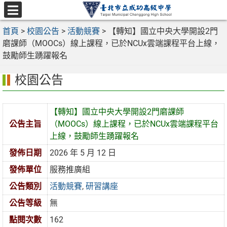
跳
至
選
主
首頁
>
校園公告
>
活動競賽
>
【轉知】國立中央大學開設2門
單
要
磨課師（MOOCs）線上課程，已於NCUx雲端課程平台上線，
內
鼓勵師生踴躍報名
容
校園公告
區
【轉知】國立中央大學開設2門磨課師
公告主旨
（MOOCs）線上課程，已於NCUx雲端課程平台
上線，鼓勵師生踴躍報名
發佈日期
2026 年 5 月 12 日
發佈單位
服務推廣組
公告類別
活動競賽
,
研習講座
公告等級
無
點閱次數
162