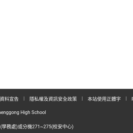
資料宣告
隱私權及資訊安全政策
本站使用正體字
henggong High School
28(學務處)或分機271~275(校安中心)