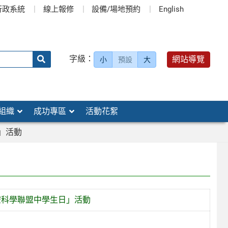
行政系統
線上報修
設備/場地預約
English
送出
字級：
網站導覽
小
預設
大
搜
尋：
組織
成功專區
活動花絮
」活動
空科學聯盟中學生日」活動