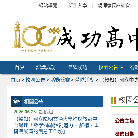
跳
網站導覽
新生入學
親師家長座談會
至
主
要
內
容
區
首頁
認識成功
榮耀成功
校園公告
行
首頁
>
校園公告
>
活動競賽
>
營隊活動
>
【轉知】國立中央
校園
相關公告
2026-06-25
設備組
【轉知】國立陽明交通大學推廣教育中
公告主旨
心辦理「數學×藝術×創造力 – 解構、重
構與展演的創意工作坊」
發佈日期