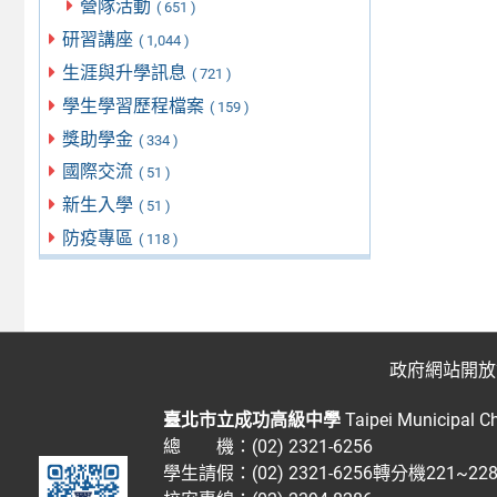
營隊活動
( 651 )
研習講座
( 1,044 )
生涯與升學訊息
( 721 )
學生學習歷程檔案
( 159 )
獎助學金
( 334 )
國際交流
( 51 )
新生入學
( 51 )
防疫專區
( 118 )
政府網站開放
臺北市立成功高級中學
Taipei Municipal C
總 機：(02) 2321-6256
學生請假：(02) 2321-6256轉分機221~2