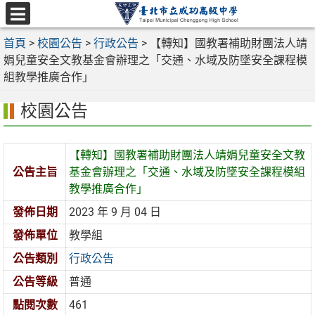
跳
至
選
主
首頁
>
校園公告
>
行政公告
>
【轉知】國教署補助財團法人靖
單
要
娟兒童安全文教基金會辦理之「交通、水域及防墜安全課程模
內
組教學推廣合作」
容
校園公告
區
【轉知】國教署補助財團法人靖娟兒童安全文教
公告主旨
基金會辦理之「交通、水域及防墜安全課程模組
教學推廣合作」
發佈日期
2023 年 9 月 04 日
發佈單位
教學組
公告類別
行政公告
公告等級
普通
點閱次數
461