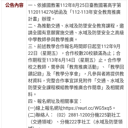
公告內容
一、依據國教署112年8月25日臺教國署高字第
1120114276號函及「112-113年安全教育推廣
計畫」辦理。
二、為推動交通、水域及防墜安全教育課程，邀
請全國有意願實施交通、水域及防墜安全之高級
中學教師參與教學推廣。
三、前述教學合作報名時間即日起至112年9月
22日（星期五），合作校數20校額滿為止；合
作期程至113年6月14日（星期五）止。合作學
校之教師，需參與「教育推廣活動」、「教學回
饋記錄」及「教學分享會」，凡參與者將提供教
材資料，完整合作事宜詳見附件「交通、水域及
防墜安全課程模組教學推廣合作簡章」及相關資
料。
四、報名網址及相關事宜：
(一)線上報名網址https://reurl.cc/WG5xq5。
(二)聯絡人：（02）2881-1200分機225劉社工
（交通領域）、分機222李社工（水域及防墜領