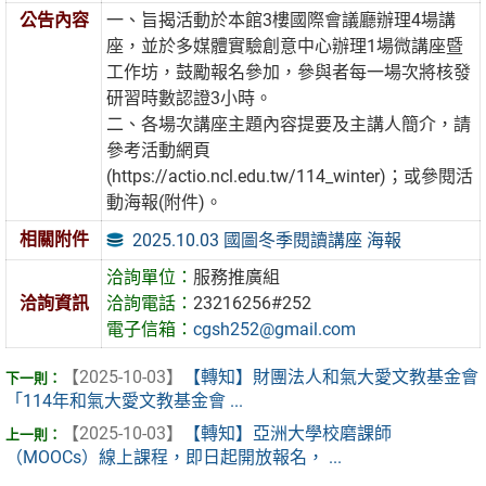
公告內容
一、旨揭活動於本館3樓國際會議廳辦理4場講
座，並於多媒體實驗創意中心辦理1場微講座暨
工作坊，鼓勵報名參加，參與者每一場次將核發
研習時數認證3小時。
二、各場次講座主題內容提要及主講人簡介，請
參考活動網頁
(https://actio.ncl.edu.tw/114_winter)；或參閱活
動海報(附件)。
相關附件
2025.10.03 國圖冬季閱讀講座 海報
洽詢單位：
服務推廣組
洽詢資訊
洽詢電話：
23216256#252
電子信箱：
cgsh252@gmail.com
【2025-10-03】
【轉知】財團法人和氣大愛文教基金會
「114年和氣大愛文教基金會 ...
【2025-10-03】
【轉知】亞洲大學校磨課師
（MOOCs）線上課程，即日起開放報名， ...