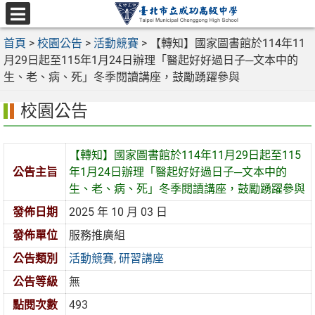
跳
至
選
主
首頁
>
校園公告
>
活動競賽
>
【轉知】國家圖書館於114年11
單
要
月29日起至115年1月24日辦理「醫起好好過日子─文本中的
內
生、老、病、死」冬季閱讀講座，鼓勵踴躍參與
容
校園公告
區
【轉知】國家圖書館於114年11月29日起至115
公告主旨
年1月24日辦理「醫起好好過日子─文本中的
生、老、病、死」冬季閱讀講座，鼓勵踴躍參與
發佈日期
2025 年 10 月 03 日
發佈單位
服務推廣組
公告類別
活動競賽
,
研習講座
公告等級
無
點閱次數
493