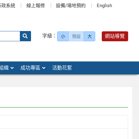
行政系統
線上報修
設備/場地預約
English
送出
字級：
網站導覽
小
預設
大
搜
尋：
組織
成功專區
活動花絮