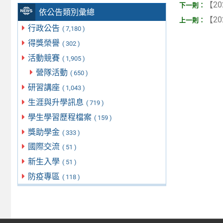
【20
依公告類別彙總
【20
行政公告
( 7,180 )
得獎榮譽
( 302 )
活動競賽
( 1,905 )
營隊活動
( 650 )
研習講座
( 1,043 )
生涯與升學訊息
( 719 )
學生學習歷程檔案
( 159 )
獎助學金
( 333 )
國際交流
( 51 )
新生入學
( 51 )
防疫專區
( 118 )