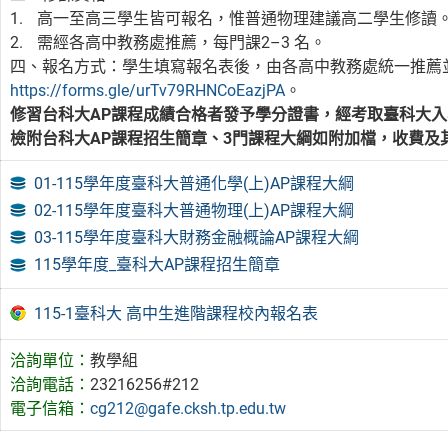
高一至高三學生皆可報名，惟普通物理建議高二學生修讀
需經各高中教務處推薦，每門課2–3 名。
四、報名方式：學生填寫報名表後，由各高中教務處統一推薦
https://forms.gle/urTv79RHNCoEazjPA
。
修習台科大AP課程成績合格者發予學分證書，經考取臺科大
檢附台科大AP課程招生簡章、3門課程大綱如附加檔，收費及
01-115學年度臺科大普通化學(上)AP課程大綱
02-115學年度臺科大普通物理(上)AP課程大綱
03-115學年度臺科大財務金融概論AP課程大綱
115學年度_臺科大AP課程招生簡章
115-1臺科大 高中生進階課程校內報名表
洽詢單位：
教學組
洽詢電話：
23216256#212
電子信箱：
cg212@gafe.cksh.tp.edu.tw