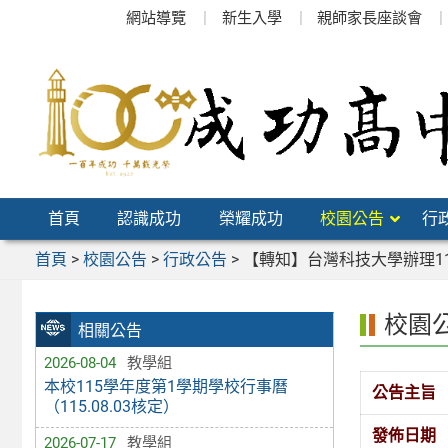
跳
網站導覽
新生入學
親師家長座談會
至
主
要
內
容
區
首頁
認識成功
榮耀成功
校園公告
行
首頁
>
校園公告
>
行政公告
>
【轉知】台灣科技大學辦理1
校園
相關公告
2026-08-04
教學組
本校115學年度第1學期學校行事曆
公告主旨
（115.08.03核定）
發佈日期
2026-07-17
教學組