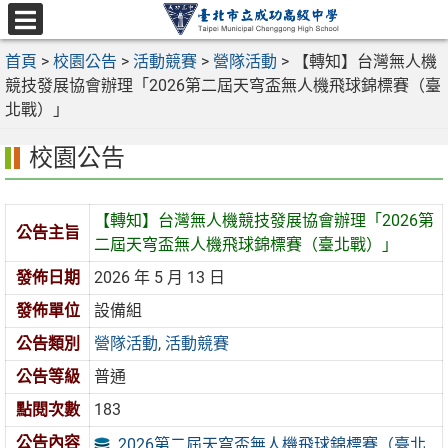
跳
至
選
主
首頁
>
校園公告
>
活動競賽
>
營隊活動
>
【轉知】台灣無人機
單
要
競技發展協會辦理「2026第二屆天穹盃無人機飛球錦標賽（臺
內
北戰）」
容
校園公告
區
【轉知】台灣無人機競技發展協會辦理「2026第
公告主旨
二屆天穹盃無人機飛球錦標賽（臺北戰）」
發佈日期
2026 年 5 月 13 日
發佈單位
設備組
公告類別
營隊活動
,
活動競賽
公告等級
普通
點閱次數
183
公告內容
2026第二屆天穹盃無人機飛球錦標賽（臺北