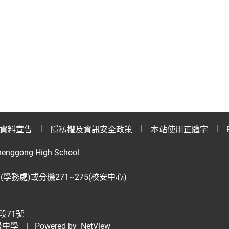
資料宣告
隱私權及資訊安全政策
本站使用正體字
henggong High School
28(學務處)或分機271~275(校安中心)
段71號
級中學
| Powered by
NetView