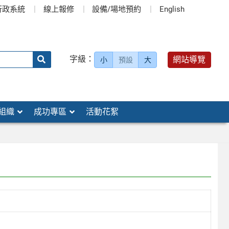
行政系統
線上報修
設備/場地預約
English
送出
字級：
網站導覽
小
預設
大
搜
尋：
組織
成功專區
活動花絮