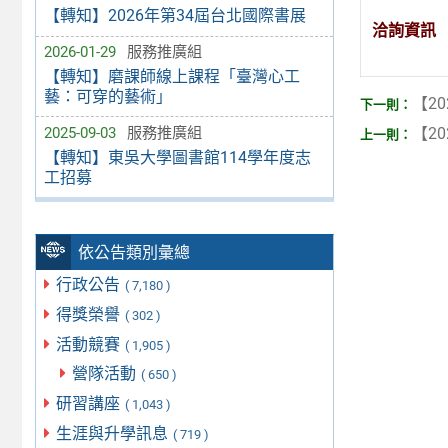
【轉知】2026年第34屆台北國際書展
洽詢資訊
2026-01-29
服務推廣組
【轉知】磨課師線上課程「臺灣心工
藝：可穿的藝術」
【20
2025-09-03
服務推廣組
【20
【轉知】東吳大學圖書館114學年度志
工招募
依公告類別彙總
行政公告
( 7,180 )
得獎榮譽
( 302 )
活動競賽
( 1,905 )
營隊活動
( 650 )
研習講座
( 1,043 )
生涯與升學訊息
( 719 )