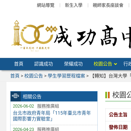
跳
網站導覽
新生入學
親師家長座談會
至
主
要
內
容
區
首頁
認識成功
榮耀成功
校園公告
行
首頁
>
校園公告
>
學生學習歷程檔案
>
【轉知】台灣大學「
校園
相關公告
2026-06-02
服務推廣組
台北市政府青年局「115年臺北市青年
公告主旨
國際影響力實驗室」
發佈日期
2026-04-23
服務推廣組