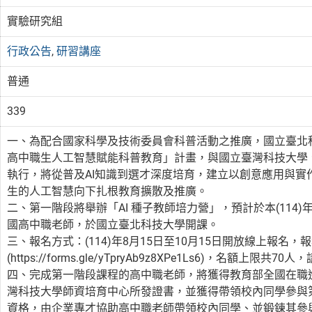
實驗研究組
行政公告
,
研習講座
普通
339
一、為配合國家科學及技術委員會科普活動之推廣，國立臺北科技大
高中職生人工智慧賦能科普教育」計畫，與國立臺灣科技大學
執行，將從普及AI知識到選才深度培育，建立以創意應用與實
生的人工智慧向下扎根教育擴散及推廣。
二、第一階段將舉辦「AI 種子教師培力營」，預計於本(114)年
國高中職老師，於國立臺北科技大學開課。
三、報名方式：(114)年8月15日至10月15日開放線上報名
(https://forms.gle/yTpryAb9z8XPe1Ls6)，名額上限共7
四、完成第一階段課程的高中職老師，將獲得教育部全國在職
灣科技大學師資培育中心所發證書，並獲得帶領校內同學參與第二
資格，由企業專才協助高中職老師帶領校內同學、並鍛鍊其參