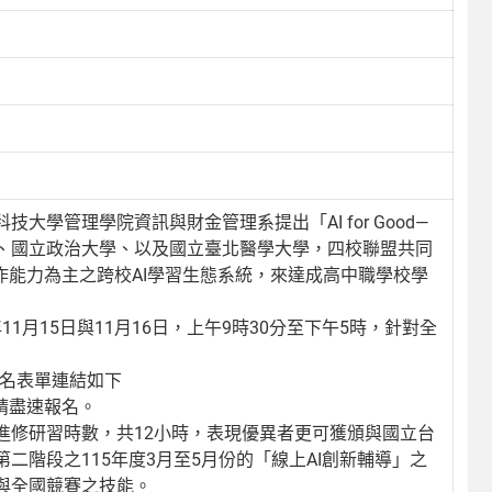
學管理學院資訊與財金管理系提出「AI for Good—
、國立政治大學、以及國立臺北醫學大學，四校聯盟共同
作能力為主之跨校AI學習生態系統，來達成高中職學校學
11月15日與11月16日，上午9時30分至下午5時，針對全
，報名表單連結如下
0人，請盡速報名。
進修研習時數，共12小時，表現優異者更可獲頒與國立台
階段之115年度3月至5月份的「線上AI創新輔導」之
與全國競賽之技能。