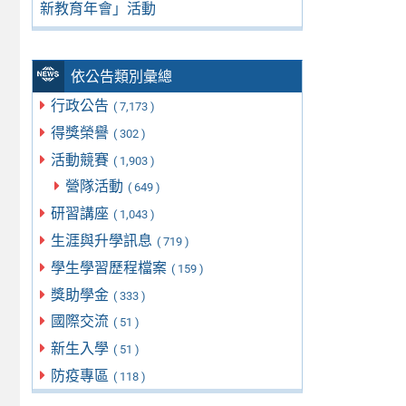
新教育年會」活動
依公告類別彙總
行政公告
( 7,173 )
得獎榮譽
( 302 )
活動競賽
( 1,903 )
營隊活動
( 649 )
研習講座
( 1,043 )
生涯與升學訊息
( 719 )
學生學習歷程檔案
( 159 )
獎助學金
( 333 )
國際交流
( 51 )
新生入學
( 51 )
防疫專區
( 118 )