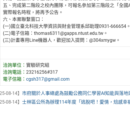
五、完成第二階段之校內團隊，可報名參加第三階段之「全國A
實際報名時程，將再予公告。
六、本案聯繫窗口：
(一)國立臺北科技大學資訊與財金管理系邱助理0931-666654
(二)電子信箱：thomas6311@gapps.ntust.edu.tw。
(三)計畫專用Line機器人，歡迎加入提問：@304xmygw。
洽詢單位：
實驗研究組
洽詢電話：
23216256#317
電子信箱：
cgsh317@gmail.com
25-08-14】
市府關於人事總處為鼓勵公務同仁學習AI知能與落地運
25-08-14】
士林區公所為辦理114年度「逃脫吧！愛情，焙感幸