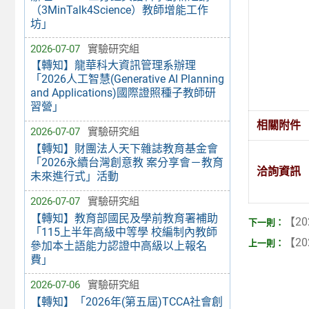
（3MinTalk4Science）教師增能工作
坊」
2026-07-07
實驗研究組
【轉知】龍華科大資訊管理系辦理
「2026人工智慧(Generative AI Planning
and Applications)國際證照種子教師研
習營」
相關附件
2026-07-07
實驗研究組
【轉知】財團法人天下雜誌教育基金會
「2026永續台灣創意教 案分享會－教育
洽詢資訊
未來進行式」活動
2026-07-07
實驗研究組
【轉知】教育部國民及學前教育署補助
【20
「115上半年高級中等學 校編制內教師
【20
參加本土語能力認證中高級以上報名
費」
2026-07-06
實驗研究組
【轉知】「2026年(第五屆)TCCA社會創