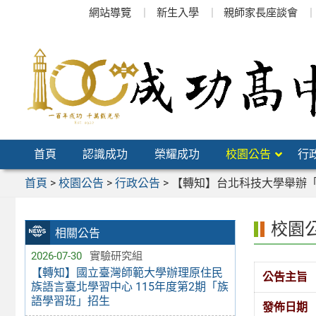
跳
網站導覽
新生入學
親師家長座談會
至
主
要
內
容
區
首頁
認識成功
榮耀成功
校園公告
行
首頁
>
校園公告
>
行政公告
>
【轉知】台北科技大學舉辦「
校園
相關公告
2026-07-30
實驗研究組
【轉知】國立臺灣師範大學辦理原住民
公告主旨
族語言臺北學習中心 115年度第2期「族
語學習班」招生
發佈日期