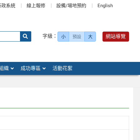
行政系統
線上報修
設備/場地預約
English
送出
字級：
網站導覽
小
預設
大
搜
尋：
組織
成功專區
活動花絮