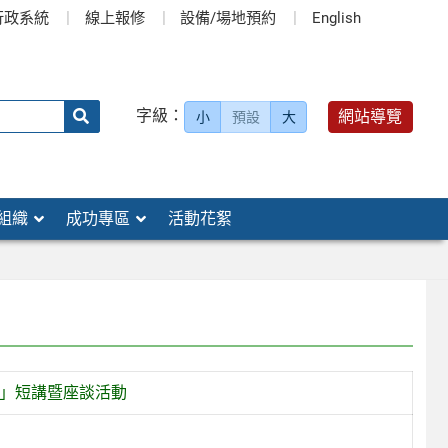
行政系統
線上報修
設備/場地預約
English
送出
字級：
網站導覽
小
預設
大
搜
尋：
組織
成功專區
活動花絮
AI」短講暨座談活動