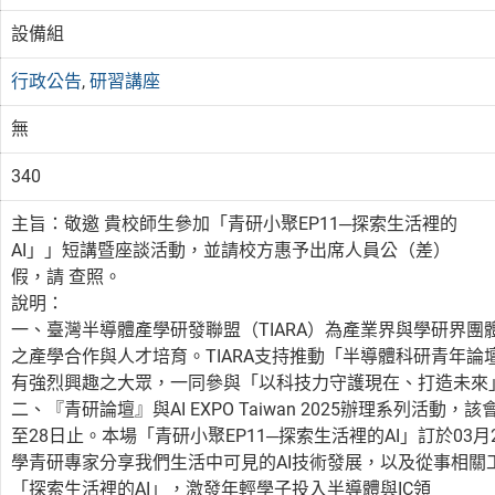
設備組
行政公告
,
研習講座
無
340
主旨：敬邀 貴校師生參加「青研小聚EP11─探索生活裡的
AI」」短講暨座談活動，並請校方惠予出席人員公（差）
假，請 查照。
說明：
一、臺灣半導體產學研發聯盟（TIARA）為產業界與學研界
之產學合作與人才培育。TIARA支持推動「半導體科研青年
有強烈興趣之大眾，一同參與「以科技力守護現在、打造未來
二、『青研論壇』與AI EXPO Taiwan 2025辦理系列活
至28日止。本場「青研小聚EP11─探索生活裡的AI」訂於03
學青研專家分享我們生活中可見的AI技術發展，以及從事相
「探索生活裡的AI」，激發年輕學子投入半導體與IC領