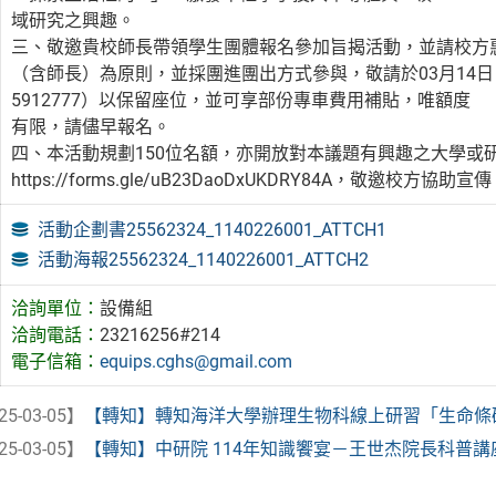
域研究之興趣。
三、敬邀貴校師長帶領學生團體報名參加旨揭活動，並請校方惠
（含師長）為原則，並採團進團出方式參與，敬請於03月14日（五）
5912777）以保留座位，並可享部份專車費用補貼，唯額度
有限，請儘早報名。
四、本活動規劃150位名額，亦開放對本議題有興趣之大學或
https://forms.gle/uB23DaoDxUKDRY84A，敬
活動企劃書25562324_1140226001_ATTCH1
活動海報25562324_1140226001_ATTCH2
洽詢單位：
設備組
洽詢電話：
23216256#214
電子信箱：
equips.cghs@gmail.com
25-03-05】
【轉知】轉知海洋大學辦理生物科線上研習「生命條碼技
25-03-05】
【轉知】中研院 114年知識饗宴－王世杰院長科普講