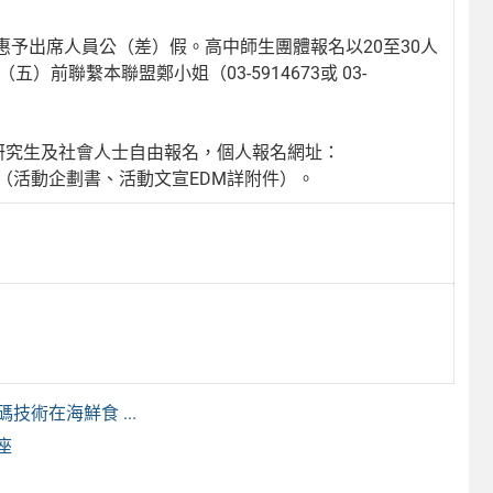
予出席人員公（差）假。高中師生團體報名以20至30人
前聯繫本聯盟鄭小姐（03-5914673或 03-
研究生及社會人士自由報名，個人報名網址：
邀校方協助宣傳（活動企劃書、活動文宣EDM詳附件）。
術在海鮮食 ...
座