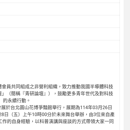
團體會員共同組成之非營利組織，致力推動我國半導體科技
論壇」（簡稱『青研論壇』），鼓勵更多青年世代及對科技
」的永續行動。
動，該會展於台北圓山花博爭豔館舉行，展期為114年03月26日
月28日（五）上午10時00分於未來舞台舉辦，由3位來自產
關工作的自身經驗，以科普演講與座談的方式帶領大家一同