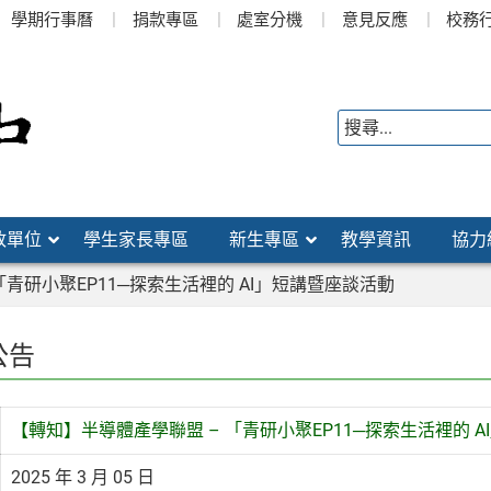
學期行事曆
捐款專區
處室分機
意見反應
校務
政單位
學生家長專區
新生專區
教學資訊
協力
「青研小聚EP11─探索生活裡的 AI」短講暨座談活動
公告
【轉知】半導體產學聯盟 – 「青研小聚EP11─探索生活裡的 
2025 年 3 月 05 日