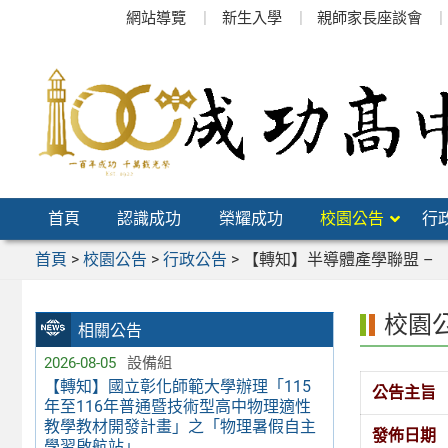
跳
網站導覽
新生入學
親師家長座談會
至
主
要
內
容
區
首頁
認識成功
榮耀成功
校園公告
行
首頁
>
校園公告
>
行政公告
>
【轉知】半導體產學聯盟 – 
校園
相關公告
2026-08-05
設備組
【轉知】國立彰化師範大學辦理「115
公告主旨
年至116年普通暨技術型高中物理適性
教學教材開發計畫」之「物理暑假自主
發佈日期
學習啟航站」