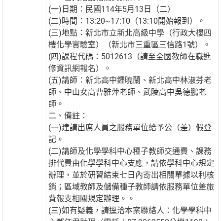
(一)日期：民國114年5月13日（二）
(二)時間：13:20~17:10（13:10開始報到）。
(三)地點：新北市立新北高級中學（行政大樓四
樓化學實驗室）（新北市三重區三信路1號）。
(四)課程代碼：5012613（請至全國教師在職進
修資訊網報名）。
(五)講師：新北高中鍾曉蘭、新北高中林淑芬老
師、中山女高曹雅萍老師、武陵高中吳德鵬老
師。
二、備註：
(一)建請出席人員之服務單位給予公（差）假登
記。
(二)講師及化學學科中心種子教師交通費、課務
排代費由化學學科中心支應，請依學科中心規定
辦理，並於研習結束七日內寄出相關單據以利核
銷；區域教師及儲備種子教師請依服務單位差旅
費報支相關規定辦理。。
(三)如有疑義，請逕洽本案聯絡人：化學學科中