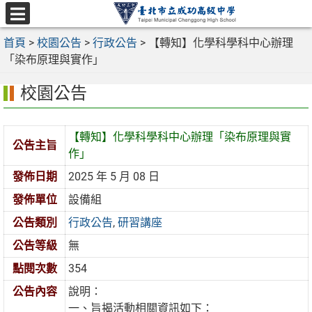
跳
至
選
主
首頁
>
校園公告
>
行政公告
>
【轉知】化學科學科中心辦理
單
要
「染布原理與實作」
內
校園公告
容
區
【轉知】化學科學科中心辦理「染布原理與實
公告主旨
作」
發佈日期
2025 年 5 月 08 日
發佈單位
設備組
公告類別
行政公告
,
研習講座
公告等級
無
點閱次數
354
公告內容
說明：
一、旨揭活動相關資訊如下：