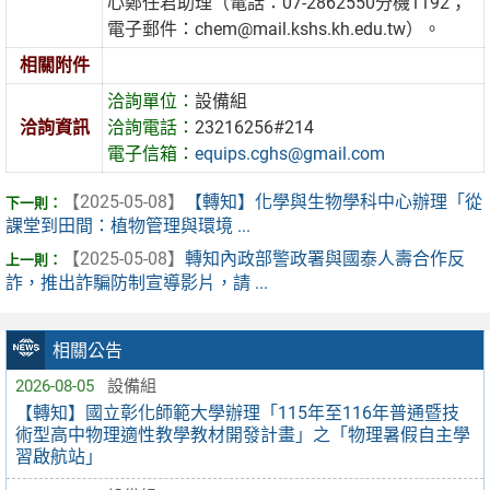
心鄭任君助理（電話：07-2862550分機1192；
電子郵件：chem@mail.kshs.kh.edu.tw）。
相關附件
洽詢單位：
設備組
洽詢資訊
洽詢電話：
23216256#214
電子信箱：
equips.cghs@gmail.com
【2025-05-08】
【轉知】化學與生物學科中心辦理「從
課堂到田間：植物管理與環境 ...
【2025-05-08】
轉知內政部警政署與國泰人壽合作反
詐，推出詐騙防制宣導影片，請 ...
相關公告
2026-08-05
設備組
【轉知】國立彰化師範大學辦理「115年至116年普通暨技
術型高中物理適性教學教材開發計畫」之「物理暑假自主學
習啟航站」