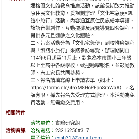
達格蘭文化館教育推廣活動，該館長期致力推動
原住民文化教育，爰規劃辦理「文化宅急便×凱
館小旅行」活動，內容涵蓋原住民族繪本導讀、
族語音樂創作、互動擺攤及展覽導覽四套課程，
提供多元且適齡之文化體驗。
二、旨案活動分為「文化宅急便」到校推廣課程
與「凱館小旅行」來館參訪導覽，辦理期間自
114年6月起至11月止，對象為本市國小三年級
以上至高中各級學校，歡迎踴躍報名，並鼓勵教
師、志工家長共同參與。
三、報名請填寫線上申請表單（網址：
https://forms.gle/46xM8HcPFpo8raWaA），名
額有限，採先報名先受理方式辦理。本活動為免
費活動，無需繳交費用。
相關附件
洽詢單位：
實驗研究組
洽詢資訊
洽詢電話：
23216256#317
電子信箱：
cgsh317@gmail.com