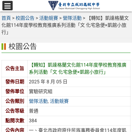
跳
至
選
主
首頁
>
校園公告
>
活動競賽
>
營隊活動
>
【轉知】凱達格蘭文
單
要
化館114年度學校教育推廣系列活動「文 化宅急便×凱館小旅
內
行」
容
校園公告
區
【轉知】凱達格蘭文化館114年度學校教育推廣
公告主旨
系列活動「文 化宅急便×凱館小旅行」
發佈日期
2025 年 8 月 05 日
發佈單位
實驗研究組
公告類別
營隊活動
,
活動競賽
公告等級
普通
點閱次數
384
公告內容
一、臺北市政府原住民族事務委員會114年度凱