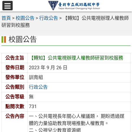
跳
至
選
主
首頁
>
校園公告
>
行政公告
>
【轉知】公共電視辦理人權教師
單
要
研習到校服務
內
校園公告
容
區
公告主旨
【轉知】公共電視辦理人權教師研習到校服務
發佈日期
2023 年 9 月 26 日
發佈單位
訓育組
公告類別
行政公告
公告等級
無
點閱次數
731
公告內容
一、公共電視長年關心人權議題， 期盼透過媒
體的力量協助教育現場推動人權教育。
二、公視兒少教育資源網