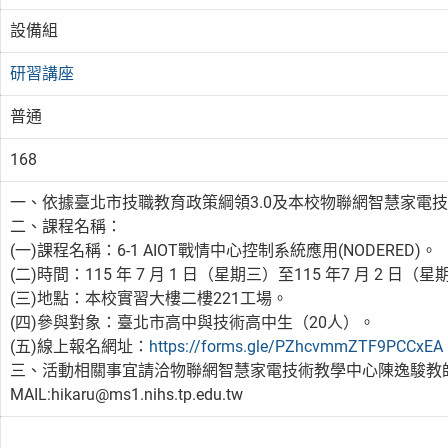
設備組
研習講座
普通
168
一、依據臺北市技職教育政策綱領3.0及本校物聯網智慧家電技術
二、課程名稱：
(一)課程名稱：6-1 AIOT戰情中心控制系統應用(NODERED)。
(二)時間：115 年 7 月 1 日（星期三）至115 年7 月 2 
(三)地點：本校實習大樓二樓221工場。
(四)參與對象：臺北市高中與技術高中生（20人）。
(五)線上報名網址：
https://forms.gle/PZhcvmmZTF9PCCxEA
三、活動相關事宜請洽物聯網智慧家電技術教學中心陳逸駿教師，聯絡資
MAIL:hikaru@ms1.nihs.tp.edu.tw