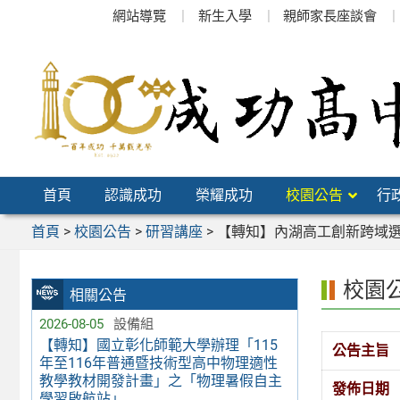
跳
網站導覽
新生入學
親師家長座談會
至
主
要
內
容
區
首頁
認識成功
榮耀成功
校園公告
行
首頁
>
校園公告
>
研習講座
>
【轉知】內湖高工創新跨域
校園
相關公告
2026-08-05
設備組
【轉知】國立彰化師範大學辦理「115
公告主旨
年至116年普通暨技術型高中物理適性
教學教材開發計畫」之「物理暑假自主
發佈日期
學習啟航站」