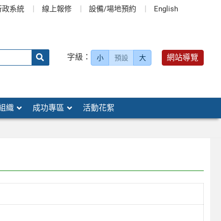
行政系統
線上報修
設備/場地預約
English
送出
字級：
網站導覽
小
預設
大
搜
尋：
組織
成功專區
活動花絮