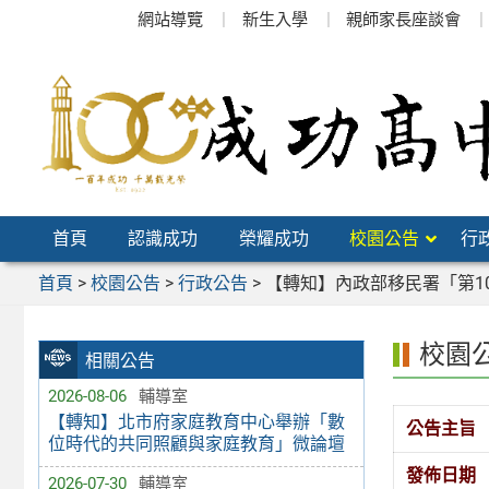
跳
網站導覽
新生入學
親師家長座談會
至
主
要
內
容
區
首頁
認識成功
榮耀成功
校園公告
行
首頁
>
校園公告
>
行政公告
>
【轉知】內政部移民署「第1
校園
相關公告
2026-08-06
輔導室
【轉知】北市府家庭教育中心舉辦「數
公告主旨
位時代的共同照顧與家庭教育」微論壇
發佈日期
2026-07-30
輔導室