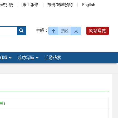
行政系統
線上報修
設備/場地預約
English
送出
字級：
網站導覽
小
預設
大
搜
尋：
組織
成功專區
活動花絮
章」