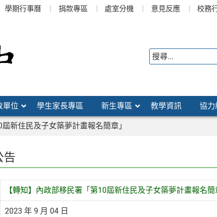
學期行事曆
捐款專區
處室分機
意見反應
校務
政單位
學生家長專區
新生專區
教學資訊
協力
0屆新住民及子女築夢計畫報名簡章」
公告
【轉知】內政部移民署「第10屆新住民及子女築夢計畫報名簡
2023 年 9 月 04 日