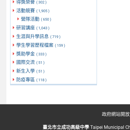
得獎榮譽
( 302 )
活動競賽
( 1,905 )
營隊活動
( 650 )
研習講座
( 1,043 )
生涯與升學訊息
( 719 )
學生學習歷程檔案
( 159 )
獎助學金
( 333 )
國際交流
( 51 )
新生入學
( 51 )
防疫專區
( 118 )
政府網站開放
臺北市立成功高級中學
Taipei Municipal C