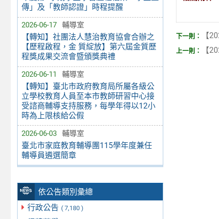
傳」及「教師認證」時程提醒
2026-06-17
輔導室
【20
【轉知】社團法人慧治教育協會合辦之
【歷程啟程，金 質綻放】第六屆金質歷
【20
程獎成果交流會暨頒獎典禮
2026-06-11
輔導室
【轉知】臺北市政府教育局所屬各級公
立學校教育人員至本市教師研習中心接
受諮商輔導支持服務，每學年得以12小
時為上限核給公假
2026-06-03
輔導室
臺北市家庭教育輔導團115學年度兼任
輔導員遴選簡章
依公告類別彙總
行政公告
( 7,180 )