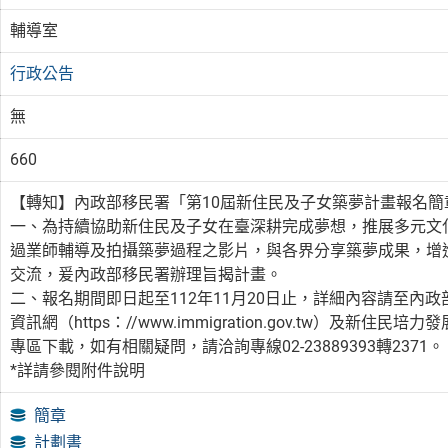
輔導室
行政公告
無
660
【轉知】內政部移民署「第10屆新住民及子女築夢計畫報名簡
一、為持續協助新住民及子女在臺深耕完成夢想，推展多元文
過業師輔導及拍攝築夢過程之影片，與各界分享築夢成果，增
交流，爰內政部移民署辦理旨揭計畫。
二、報名期間即日起至112年11月20日止，詳細內容請至內政部全球資
資訊網（https：//www.immigration.gov.tw）及新住民培力發展
專區下載，如有相關疑問，請洽詢專線02-23889393轉2371。
*詳請參閱附件說明
簡章
計劃書