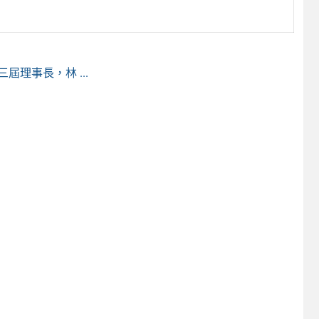
）
理事長，林 ...