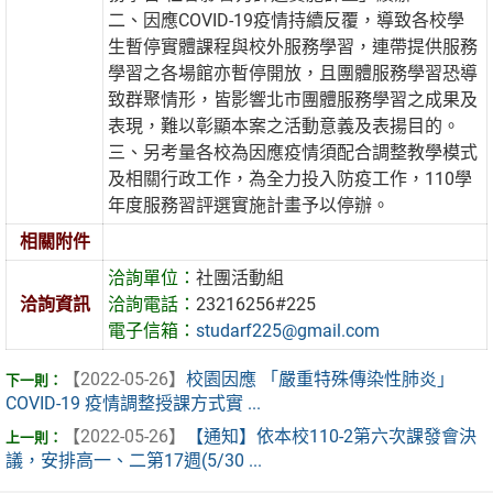
二、因應COVID-19疫情持續反覆，導致各校學
生暫停實體課程與校外服務學習，連帶提供服務
學習之各場館亦暫停開放，且團體服務學習恐導
致群聚情形，皆影響北市團體服務學習之成果及
表現，難以彰顯本案之活動意義及表揚目的。
三、另考量各校為因應疫情須配合調整教學模式
及相關行政工作，為全力投入防疫工作，110學
年度服務習評選實施計畫予以停辦。
相關附件
洽詢單位：
社團活動組
洽詢資訊
洽詢電話：
23216256#225
電子信箱：
studarf225@gmail.com
【2022-05-26】
校園因應 「嚴重特殊傳染性肺炎」
COVID-19 疫情調整授課方式實 ...
【2022-05-26】
【通知】依本校110-2第六次課發會決
議，安排高一、二第17週(5/30 ...