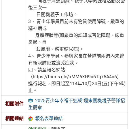
向親子溝通訓練、親子共學的課程活動及營
後三次一
日關機親子工作坊。
3、 青少年學員目前未有物質使用障礙、嚴重的
精神病或
身體症狀等(如嚴重的認知或智能障礙、嚴重
憂鬱、自
殺風險、嚴重糖尿病)。
4、 青少年學員、參與家長在營隊前兩週內未曾
有新冠肺炎或流感症狀。
四、請至報名網站
（https://forms.gle/xMM6XH9u6Tq75A4n6）
進行報名，即日起至114年10月24日(五)下午5時
止。
2025青少年幸福不迷網 週末關機親子營隊招
相關附件
生簡章
報名表單連結
相關連結