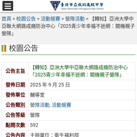
跳
至
選
主
首頁
>
校園公告
>
活動競賽
>
營隊活動
>
【轉知】亞洲大學中
單
要
亞聯大網路成癮防治中心「2025青少年幸福不迷網：關機親子
內
營隊」
容
校園公告
區
【轉知】亞洲大學中亞聯大網路成癮防治中心
公告主旨
「2025青少年幸福不迷網：關機親子營隊」
發佈日期
2025 年 9 月 25 日
發佈單位
輔導室
公告類別
營隊活動
,
活動競賽
公告等級
營隊
點閱次數
592
公告內容
主辦單位：衛生福利部