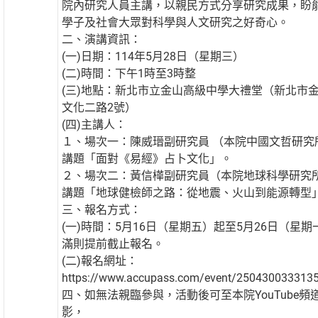
院內研究人員主講，以親民方式分享研究成果，盼
學子及社會大眾對科學與人文研究之好奇心。
二、演講資訊：
(一)日期：114年5月28日（星期三）
(二)時間：下午1時至3時整
(三)地點：新北市立金山高級中學大禮堂（新北市
文化二路2號）
(四)主講人：
１、場次一：陳威瑨副研究員 （本院中國文哲研究
講題「面對《易經》占卜文化」。
２、場次二：黃信樺副研究員（本院地球科學研究
講題「地球健檢師之路：從地震、火山到能源轉型
三、報名方式：
(一)時間：5月16日（星期五）起至5月26日（星
滿則提前截止報名。
(二)報名網址：
https://www.accupass.com/event/250430033313
四、如無法親臨參與，活動後可至本院YouTube頻
影，