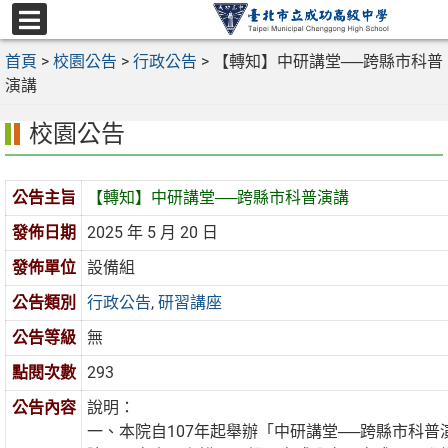
跳
至
選
主
首頁
>
校園公告
>
行政公告
>
【轉知】中研講堂──跨縣市科普
單
要
演講
內
校園公告
容
區
公告主旨
【轉知】中研講堂──跨縣市科普演講
發佈日期
2025 年 5 月 20 日
發佈單位
設備組
公告類別
行政公告
,
研習講座
公告等級
無
點閱次數
293
公告內容
說明：
一、本院自107年起舉辦「中研講堂──跨縣市科普