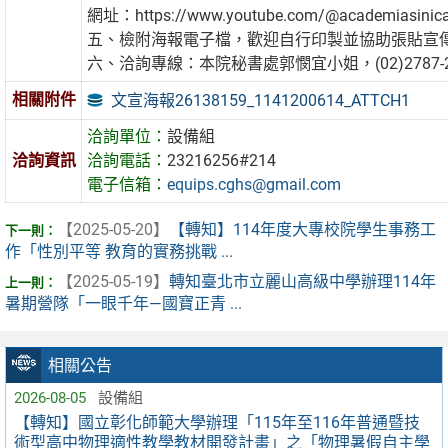
網址：https://www.youtube.com/@academiasinic
五、檢附海報電子檔，歡迎自行印製並協助張貼宣
六、洽詢專線：本院秘書處郭憫宜小姐，(02)2787-2
相關附件
文宣海報26138159_1141200614_ATTCH1
洽詢單位：
設備組
洽詢資訊
洽詢電話：
23216256#214
電子信箱：
equips.cghs@gmail.com
【2025-05-20】
【轉知】114年度大專校院學生事務工
作「性別平等 教育的實務挑戰 ...
【2025-05-19】
轉知臺北市立麗山高級中學辦理114年
暑期營隊「一眼千年—國寶正青 ...
相關公告
2026-08-05
設備組
【轉知】國立彰化師範大學辦理「115年至116年普通暨技
術型高中物理適性教學教材開發計畫」之「物理暑假自主學