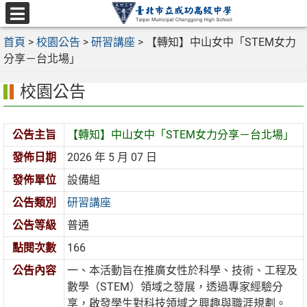
跳
至
選
主
首頁
>
校園公告
>
研習講座
>
【轉知】中山女中「STEM女力
單
要
分享－台北場」
內
校園公告
容
區
公告主旨
【轉知】中山女中「STEM女力分享－台北場」
發佈日期
2026 年 5 月 07 日
發佈單位
設備組
公告類別
研習講座
公告等級
普通
點閱次數
166
公告內容
一、本活動旨在推廣女性於科學、技術、工程及
數學（STEM）領域之發展，透過專家經驗分
享，啟發學生對科技領域之興趣與職涯規劃。