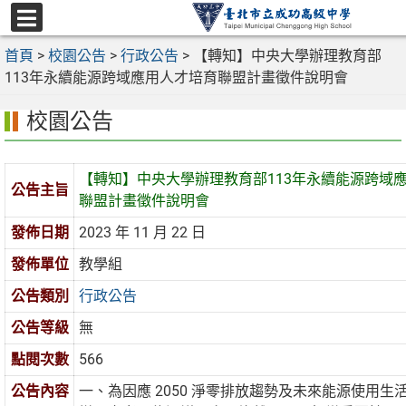
跳
至
選
主
首頁
>
校園公告
>
行政公告
>
【轉知】中央大學辦理教育部
單
要
113年永續能源跨域應用人才培育聯盟計畫徵件說明會
內
校園公告
容
區
【轉知】中央大學辦理教育部113年永續能源跨域
公告主旨
聯盟計畫徵件說明會
發佈日期
2023 年 11 月 22 日
發佈單位
教學組
公告類別
行政公告
公告等級
無
點閱次數
566
公告內容
一、為因應 2050 淨零排放趨勢及未來能源使用生