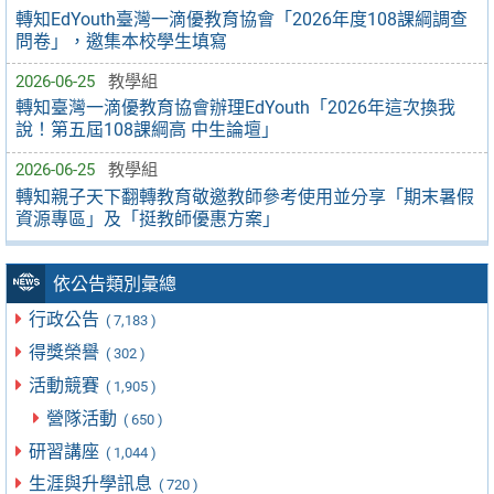
轉知EdYouth臺灣一滴優教育協會「2026年度108課綱調查
問卷」，邀集本校學生填寫
2026-06-25
教學組
轉知臺灣一滴優教育協會辦理EdYouth「2026年這次換我
說！第五屆108課綱高 中生論壇」
2026-06-25
教學組
轉知親子天下翻轉教育敬邀教師參考使用並分享「期末暑假
資源專區」及「挺教師優惠方案」
依公告類別彙總
行政公告
( 7,183 )
得獎榮譽
( 302 )
活動競賽
( 1,905 )
營隊活動
( 650 )
研習講座
( 1,044 )
生涯與升學訊息
( 720 )