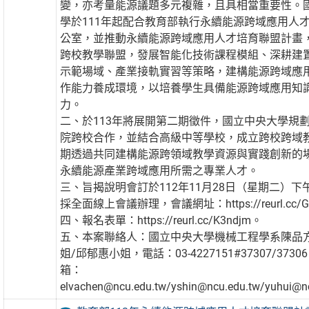
變，亦考量能源議題多元複雜，且具相當重要性。
學於111年起配合教育部執行永續能源跨域應用人
公室，並推動永續能源跨域應用人才培育聯盟計畫
跨校教學聯盟，發展智能化技術課程模組、深耕建
示範場域、產業接軌實習等策略，建構能源跨域應
作能力養成環境，以培養學生具備能源跨域應用知
力。
二、於113年將展開第二期徵件，國立中央大學規
院跨校合作，並結合高級中等學校，成立跨校跨域
期透過共同建構能源跨領域教學資源與實踐創新的
永續能源產業跨域應用所需之專業人才。
三、旨揭說明會訂於112年11月28日（星期二）下
採全面線上會議辦理，會議網址：https://reurl.cc/G
四、報名表單：https://reurl.cc/K3ndjm。
五、本案聯絡人：國立中央大學機械工程學系陳品方
姐/邱郁惠小姐，電話：03-4227151#37307/373
箱：
elvachen@ncu.edu.tw/yshin@ncu.edu.tw/yuhui@