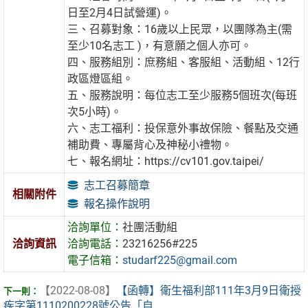
日至2月4日試營運)。
三、召募對象：16歲以上民眾，以團隊為主(需
至少10名志工 )，有意願之個人亦可。
四、服務組別：庶務組、客服組、活動組、12行
政區燈區組。
五、服務說明：每位志工至少服務5個班次(每班
次5小時)。
六、志工福利：投保意外事故保險、餐點及交通
補助費、專屬背心及神秘小禮物。
七、報名網址：https://cv101.gov.taipei/
志工召募簡章
相關附件
報名操作說明
洽詢單位：
社團活動組
洽詢資訊
洽詢電話：
23216256#225
電子信箱：
studarf225@gmail.com
【2022-08-08】
【函轉】衛生福利部111年3月9日衛授
疾字第1110200228號公告「自 ...