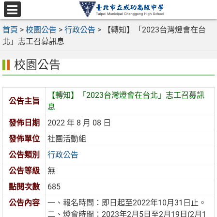
跳
至
選
主
首頁
>
校園公告
>
行政公告
>
【轉知】「2023台灣燈會在台
單
要
北」志工召募訊息
內
校園公告
容
區
【轉知】「2023台灣燈會在台北」志工召募訊
公告主旨
息
發佈日期
2022 年 8 月 08 日
發佈單位
社團活動組
公告類別
行政公告
公告等級
無
點閱次數
685
公告內容
一、報名時間：即日起至2022年10月31日止。
二、燈會時間：2023年2月5日至2月19日(2月1