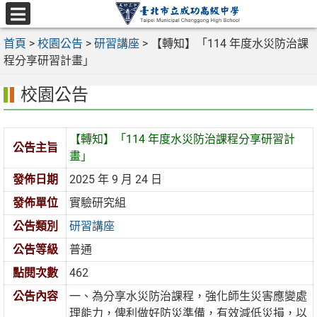
跳
至
選
主
首頁
>
校園公告
>
研習講座
>
【轉知】「114 年度水災防治課
單
要
程分享研習計畫」
內
校園公告
容
區
【轉知】「114 年度水災防治課程分享研習計
公告主旨
畫」
發佈日期
2025 年 9 月 24 日
發佈單位
實驗研究組
公告類別
研習講座
公告等級
普通
點閱次數
462
公告內容
一、為分享水災防治課程，強化師生災害應變處
理能力，俾利做好防災準備，有效減低災損，以