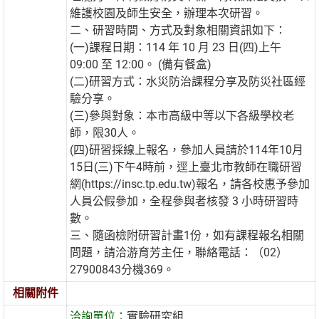
維護校園及師生安全，辦理本次研習。
二、研習時間、方式及對象相關資訊如下：
(一)課程日期：114 年 10 月 23 日(四)上午
09:00 至 12:00。 (備有餐盒)
(二)研習方式：水災防治課程分享及防災社區經
驗分享。
(三)參與對象：本市高級中等以下各級學校老
師，限30人。
(四)研習採線上報名，參加人員請於114年10月
15日(三)下午4時前，逕上臺北市教師在職研習
網(https://insc.tp.edu.tw)報名，請各校惠予參加
人員公假參加，全程參與者核發 3 小時研習時
數。
三、隨函檢附研習計畫1份，如有課程報名相關
問題，請洽游育芳主任，聯絡電話：（02）
27900843分機369。
相關附件
洽詢單位：
實驗研究組