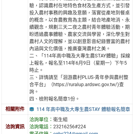
驗，認識農村在地特色食材及生產方式，並引發
投入農村事務的興趣及意願，落實從產地到餐桌
的概念，以食農教育為主題，結合地產地消、永
續觀念，規劃三天二夜之農村青年體驗活動，期
盼透過農事體驗、農家交流與學習，深化學生對
農村人文的理解，並以創意影音紀錄豐富的農村
內涵與文化價值，推廣臺灣農村之美。
二、「114年高中職及大專生農STAY體驗」採線
上報名，報名至114年6月9日（星期一）下午5
時止。
三、詳情請至「洄游農村PLUS-青年參與農村整
合平台」（https://ruralup.ardswc.gov.tw/)查
詢。
四、檢附報名簡章1份。
相關附件
114 年高中職及大專生農STAY 體驗報名簡章
洽詢單位：
衛生組
洽詢資訊
洽詢電話：
23216256#224
電子信箱：
cghs224@gmail.com