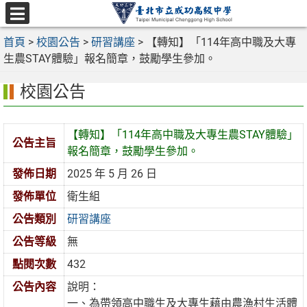
跳
至
選
主
首頁
>
校園公告
>
研習講座
>
【轉知】「114年高中職及大專
單
要
生農STAY體驗」報名簡章，鼓勵學生參加。
內
校園公告
容
區
【轉知】「114年高中職及大專生農STAY體驗」
公告主旨
報名簡章，鼓勵學生參加。
發佈日期
2025 年 5 月 26 日
發佈單位
衛生組
公告類別
研習講座
公告等級
無
點閱次數
432
公告內容
說明：
一、為帶領高中職生及大專生藉由農漁村生活體