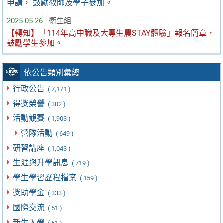
申請， 鼓勵教師及學子參加。
2025-05-26
衛生組
【轉知】「114年高中職及大專生農STAY體驗」報名簡章，
鼓勵學生參加。
依公告類別彙總
行政公告
( 7,171 )
得獎榮譽
( 302 )
活動競賽
( 1,903 )
營隊活動
( 649 )
研習講座
( 1,043 )
生涯與升學訊息
( 719 )
學生學習歷程檔案
( 159 )
獎助學金
( 333 )
國際交流
( 51 )
新生入學
( 51 )