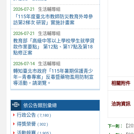
2026-07-21
生活輔導組
「115年度臺北市教師防災教育外埠參
訪第2梯次 研習」實施計畫案
2026-07-21
生活輔導組
教育部「高級中等以上學校學生就學貸
款作業要點」 第12點、第17點及第18
點修正案
2026-07-14
生活輔導組
轉知臺北市政府「115年暑期保護青少
年—青春專案」反毒暨藥物濫用防制宣
導活動，請瀏覽。
相關附件
洽詢資訊
依公告類別彙總
行政公告
( 7,180 )
得獎榮譽
( 302 )
【20
活動競賽
( 1,905 )