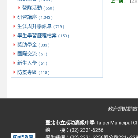
【20
營隊活動
( 650 )
研習講座
( 1,043 )
生涯與升學訊息
( 719 )
學生學習歷程檔案
( 159 )
獎助學金
( 333 )
國際交流
( 51 )
新生入學
( 51 )
防疫專區
( 118 )
政府網站開放
臺北市立成功高級中學
Taipei Municipal C
總 機：(02) 2321-6256
學生請假：(02) 2321-6256轉分機221~2