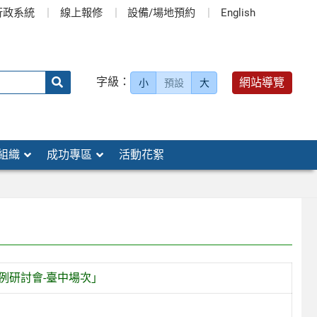
行政系統
線上報修
設備/場地預約
English
送出
字級：
網站導覽
小
預設
大
搜
尋：
組織
成功專區
活動花絮
例研討會-臺中場次」