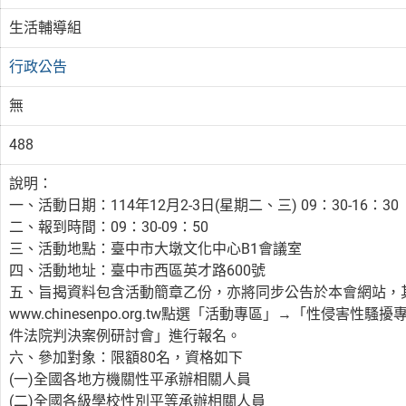
生活輔導組
行政公告
無
488
說明：
一、活動日期：114年12月2-3日(星期二、三) 09：30-16：30
二、報到時間：09：30-09：50
三、活動地點：臺中市大墩文化中心B1會議室
四、活動地址：臺中市西區英才路600號
五、旨揭資料包含活動簡章乙份，亦將同步公告於本會網站，
www.chinesenpo.org.tw點選「活動專區」→「性侵害性騷
件法院判決案例研討會」進行報名。
六、參加對象：限額80名，資格如下
(一)全國各地方機關性平承辦相關人員
(二)全國各級學校性別平等承辦相關人員