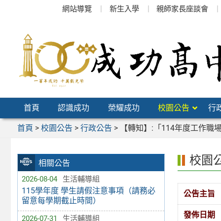
跳
網站導覽
新生入學
親師家長座談會
至
主
要
內
容
區
首頁
認識成功
榮耀成功
校園公告
行
首頁
>
校園公告
>
行政公告
>
【轉知】:「114年度工作職
校園
相關公告
2026-08-04
生活輔導組
115學年度 學生請假注意事項（請務必
公告主旨
留意每學期截止時間）
發佈日期
2026-07-31
生活輔導組