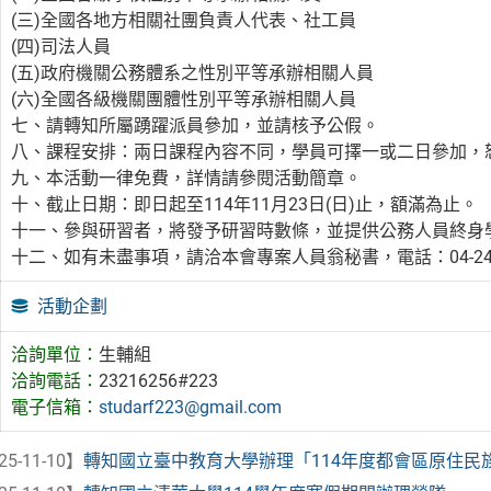
(三)全國各地方相關社團負責人代表、社工員
(四)司法人員
(五)政府機關公務體系之性別平等承辦相關人員
(六)全國各級機關團體性別平等承辦相關人員
七、請轉知所屬踴躍派員參加，並請核予公假。
八、課程安排：兩日課程內容不同，學員可擇一或二日參加，
九、本活動一律免費，詳情請參閱活動簡章。
十、截止日期：即日起至114年11月23日(日)止，額滿為止。
十一、參與研習者，將發予研習時數條，並提供公務人員終身
十二、如有未盡事項，請洽本會專案人員翁秘書，電話：04-2481-17
活動企劃
洽詢單位：
生輔組
洽詢電話：
23216256#223
電子信箱：
studarf223@gmail.com
25-11-10】
轉知國立臺中教育大學辦理「114年度都會區原住民族學