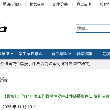
學期行事曆
捐款專區
處室分機
意見反應
校務
政單位
學生家長專區
新生專區
教學資訊
協力
場性侵害或性騷擾事件法 院判決案例研討會-臺中場次」
公告
【轉知】:「114年度工作職場性侵害或性騷擾事件法 院判決案
2025 年 11 月 10 日