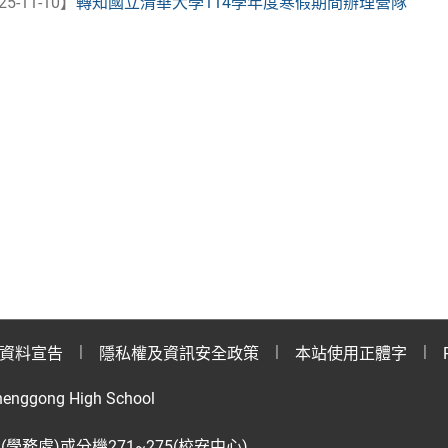
25-11-10】
轉知國立清華大學114學年度寒假期間辦理營隊
資料宣告
隱私權及資訊安全政策
本站使用正體字
henggong High School
28(學務處)或分機271~275(校安中心)