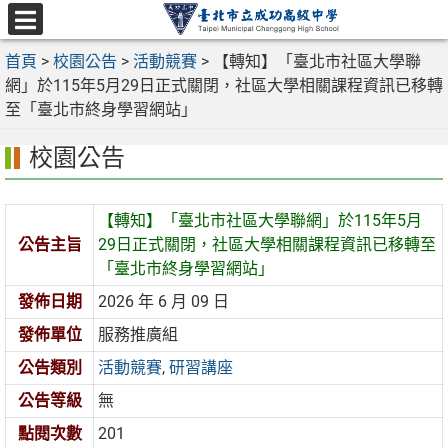
跳
至
選
主
首頁
>
校園公告
>
活動競賽
>
【轉知】「臺北市社區大學聯
單
要
網」於115年5月29日正式關閉，社區大學相關課程資訊已移轉
內
至「臺北市終身學習網站」
容
校園公告
區
【轉知】「臺北市社區大學聯網」於115年5月
公告主旨
29日正式關閉，社區大學相關課程資訊已移轉至
「臺北市終身學習網站」
發佈日期
2026 年 6 月 09 日
發佈單位
服務推廣組
公告類別
活動競賽
,
研習講座
公告等級
無
點閱次數
201