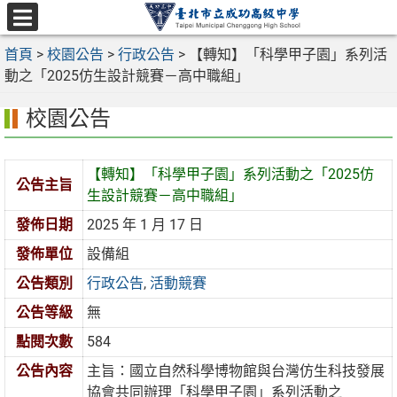
跳
至
選
主
首頁
>
校園公告
>
行政公告
>
【轉知】「科學甲子園」系列活
單
要
動之「2025仿生設計競賽－高中職組」
內
校園公告
容
區
【轉知】「科學甲子園」系列活動之「2025仿
公告主旨
生設計競賽－高中職組」
發佈日期
2025 年 1 月 17 日
發佈單位
設備組
公告類別
行政公告
,
活動競賽
公告等級
無
點閱次數
584
公告內容
主旨：國立自然科學博物館與台灣仿生科技發展
協會共同辦理「科學甲子園」系列活動之