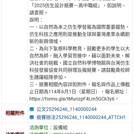
「2025仿生設計競賽－高中職組」，如說明，
請查照。
說明：
一、以自然為本之仿生學發展為國際重要趨勢，
仿生科技之應用則是推動全球與臺灣產業永續創
新的新興領域。
二、為向下紮根科學教育，鼓勵更多的學生以大
自然為師，融入學習思維中，藉以面對未來、解
決社會的挑戰，國立自然科學博物館與台灣仿生
科技發展協會共同辦理旨揭競賽，請鼓勵貴校師
生踴躍組隊參加。
三、競賽相關內容詳如附件，報名與作品上傳截
止日期為114年6月1日（星期日），報名網址：
https://forms.gle/tMunzpF4Lm5GCk3y6。
公文25296246_1140000244
相關附件
競賽辦法25296246_1140000244_ATTCH1
洽詢單位：
設備組