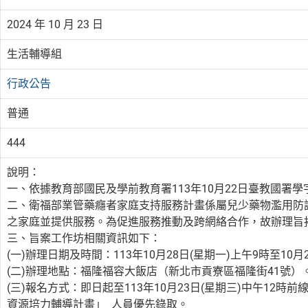
2024 年 10 月 23 日
生活輔導組
行政公告
普通
444
說明：
一、依據教育部國民及學前教育署113年10月22日臺教國署學字第
二、衛福部業管藥癮者家庭支持服務計畫係屬兒少藥物濫用防
之家庭並提供服務。為促進服務推動及跨網絡合作，故辦理旨
三、旨案工作坊相關資訊如下：
(一)辦理日期及時間：113年10月28日(星期一)上午9時至10月
(二)辦理地點：福隆福容大飯店（新北市貢寮區福隆街41號）
(三)報名方式：即日起至113年10月23日(星期三)中午12
資源培力輔導計畫」 人員優先錄取。