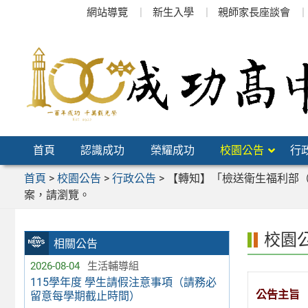
跳
網站導覽
新生入學
親師家長座談會
至
主
要
內
容
區
首頁
認識成功
榮耀成功
校園公告
行
首頁
>
校園公告
>
行政公告
>
【轉知】「檢送衛生福利部
案，請瀏覽。
校園
相關公告
2026-08-04
生活輔導組
115學年度 學生請假注意事項（請務必
公告主旨
留意每學期截止時間）