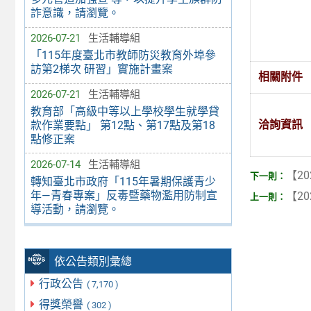
詐意識，請瀏覽。
2026-07-21
生活輔導組
「115年度臺北市教師防災教育外埠參
訪第2梯次 研習」實施計畫案
相關附件
2026-07-21
生活輔導組
教育部「高級中等以上學校學生就學貸
洽詢資訊
款作業要點」 第12點、第17點及第18
點修正案
2026-07-14
生活輔導組
【20
轉知臺北市政府「115年暑期保護青少
年—青春專案」反毒暨藥物濫用防制宣
【20
導活動，請瀏覽。
依公告類別彙總
行政公告
( 7,170 )
得獎榮譽
( 302 )