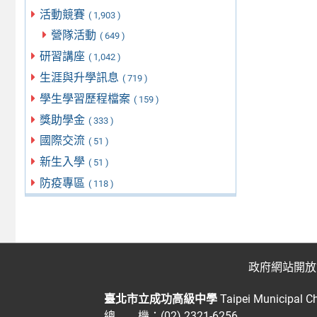
活動競賽
( 1,903 )
營隊活動
( 649 )
研習講座
( 1,042 )
生涯與升學訊息
( 719 )
學生學習歷程檔案
( 159 )
獎助學金
( 333 )
國際交流
( 51 )
新生入學
( 51 )
防疫專區
( 118 )
政府網站開放
臺北市立成功高級中學
Taipei Municipal C
總 機：(02) 2321-6256