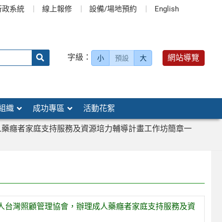
行政系統
線上報修
設備/場地預約
English
送出
字級：
網站導覽
小
預設
大
搜
尋：
組織
成功專區
活動花絮
人藥癮者家庭支持服務及資源培力輔導計畫工作坊簡章一
人台灣照顧管理協會，辦理成人藥癮者家庭支持服務及資