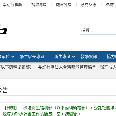
學期行事曆
捐款專區
處室分機
意見反應
校務
政單位
學生家長專區
新生專區
教學資訊
協力
（以下簡稱衛福部），委託社團法人台灣照顧管理協會，辦理成
公告
【轉知】「檢送衛生福利部（以下簡稱衛福部），委託社團法
源培力輔導計畫工作坊簡章一案，請瀏覽。