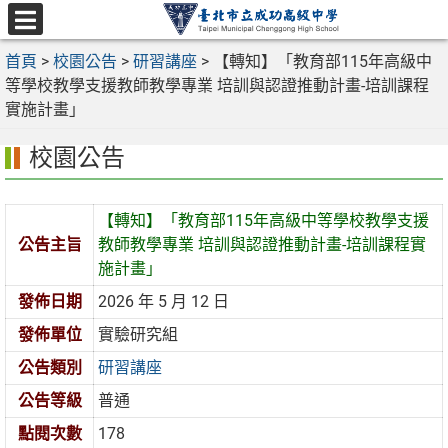
跳
至
選
主
首頁
>
校園公告
>
研習講座
>
【轉知】「教育部115年高級中
單
要
等學校教學支援教師教學專業 培訓與認證推動計畫-培訓課程
內
實施計畫」
容
校園公告
區
【轉知】「教育部115年高級中等學校教學支援
公告主旨
教師教學專業 培訓與認證推動計畫-培訓課程實
施計畫」
發佈日期
2026 年 5 月 12 日
發佈單位
實驗研究組
公告類別
研習講座
公告等級
普通
點閱次數
178