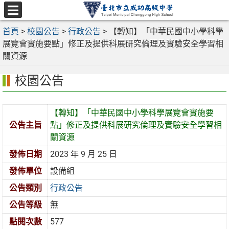
跳
至
選
主
首頁
>
校園公告
>
行政公告
>
【轉知】「中華民國中小學科學
單
要
展覽會實施要點」修正及提供科展研究倫理及實驗安全學習相
內
關資源
容
校園公告
區
【轉知】「中華民國中小學科學展覽會實施要
公告主旨
點」修正及提供科展研究倫理及實驗安全學習相
關資源
發佈日期
2023 年 9 月 25 日
發佈單位
設備組
公告類別
行政公告
公告等級
無
點閱次數
577