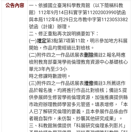
公告內容
一、依據國立臺灣科學教育館（以下簡稱科教
館）112年9月14日科實字第11202003990號函
與本局112年6月29日北市教中字第1123053382
號函（計達）辦理。
二、修正重點再次說明摘要如下：
(一)
增定
第3點第7項第11款，明示參加地方科展
開始，作品均需經過比對檢核。
(二)附件四之一作品送展表
刪除
備註2.報名時應
檢附教育部臺灣學術倫理教育資源中心基礎核心
單元3年內至少3小
時之修課時數證明。
(三)附件四之一作品送展表
增修
備註3.所薦送作
品於報名後，均將進行作品比對檢核；備註5.提
供參展師生修習學術倫理資源，加強推廣提供縣
市政府辦理教師學習多元管道。填表增修，「本
人已了解研究倫理的要義，且本參展作品係由作
者親自製作，未仿製、抄襲其他研究成果」。
三、科教館無償提供「科展研究倫理系列影片」