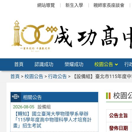
跳
網站導覽
新生入學
親師家長座談會
至
主
要
內
容
區
首頁
認識成功
榮耀成功
校園公告
行
首頁
>
校園公告
>
行政公告
>
【設備組】臺北市115年度
校園
相關公告
2026-08-05
設備組
【轉知】國立臺灣大學物理學系舉辦
公告主旨
「115學年度高中物理科學人才培育計
畫」招生考試
發佈日期