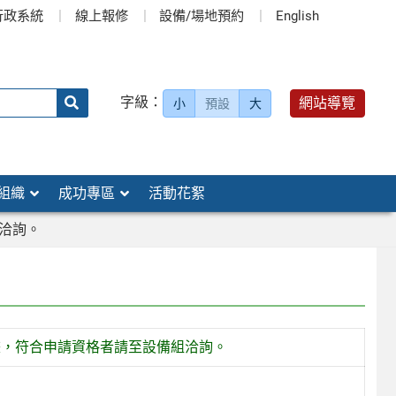
行政系統
線上報修
設備/場地預約
English
送出
字級：
網站導覽
小
預設
大
搜
尋：
組織
成功專區
活動花絮
洽詢。
畫，符合申請資格者請至設備組洽詢。