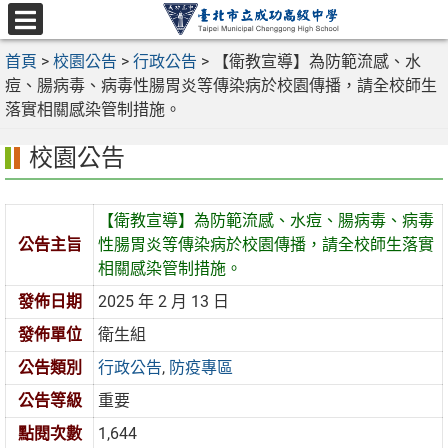
跳
至
選
主
首頁
>
校園公告
>
行政公告
>
【衛教宣導】為防範流感、水
單
要
痘、腸病毒、病毒性腸胃炎等傳染病於校園傳播，請全校師生
內
落實相關感染管制措施。
容
校園公告
區
【衛教宣導】為防範流感、水痘、腸病毒、病毒
公告主旨
性腸胃炎等傳染病於校園傳播，請全校師生落實
相關感染管制措施。
發佈日期
2025 年 2 月 13 日
發佈單位
衛生組
公告類別
行政公告
,
防疫專區
公告等級
重要
點閱次數
1,644