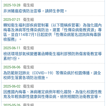
2025-10-28
衛生組
非洲豬瘟疫情防治宣導，請師生參閱。
2025-07-21
衛生組
轉知衛生福利部疾病管制署（以下簡稱疾管署）為強化國內
梅毒及淋病等性傳染病防治，建置「性傳染病衛教資源」專
區，並自114年7月1日起提供「性傳染病匿名諮詢與梅毒篩
檢服務」。
2025-06-11
衛生組
檢送環境部氣候變遷署函轉衛生福利部預防熱傷害衛教宣導
素材1份。
2025-06-06
衛生組
為防範新冠肺炎（COVID—19）等傳染病於校園傳播，請全
校師生落實各項防治措施。
2025-06-02
衛生組
因應國內梅毒、淋病確定病例年輕化趨勢，為強化校園性教
育及年輕族群性健康與性傳染病，檢附相關防治衛教宣導。
2025-05-26
衛生組