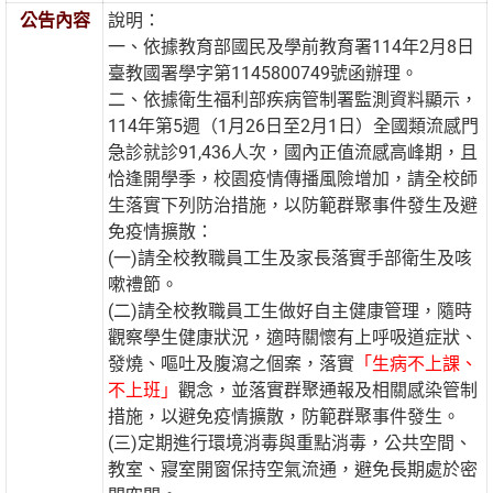
公告內容
說明：
一、依據教育部國民及學前教育署114年2月8日
臺教國署學字第1145800749號函辦理。
二、依據衛生福利部疾病管制署監測資料顯示，
114年第5週（1月26日至2月1日）全國類流感門
急診就診91,436人次，國內正值流感高峰期，且
恰逢開學季，校園疫情傳播風險增加，請全校師
生落實下列防治措施，以防範群聚事件發生及避
免疫情擴散：
(一)請全校教職員工生及家長落實手部衛生及咳
嗽禮節。
(二)請全校教職員工生做好自主健康管理，隨時
觀察學生健康狀況，適時關懷有上呼吸道症狀、
發燒、嘔吐及腹瀉之個案，落實
「生病不上課、
不上班」
觀念，並落實群聚通報及相關感染管制
措施，以避免疫情擴散，防範群聚事件發生。
(三)定期進行環境消毒與重點消毒，公共空間、
教室、寢室開窗保持空氣流通，避免長期處於密