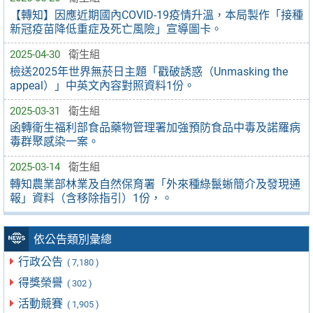
【轉知】因應近期國內COVID-19疫情升溫，本局製作「接種
新冠疫苗降低重症及死亡風險」宣導圖卡。
2025-04-30
衛生組
檢送2025年世界無菸日主題「戳破誘惑（Unmasking the
appeal）」中英文內容對照資料1份。
2025-03-31
衛生組
函轉衛生福利部食品藥物管理署加強預防食品中毒及諾羅病
毒群聚感染一案。
2025-03-14
衛生組
轉知農業部林業及自然保育署「外來種綠鬣蜥簡介及發現通
報」資料（含移除指引）1份，。
依公告類別彙總
行政公告
( 7,180 )
得獎榮譽
( 302 )
活動競賽
( 1,905 )