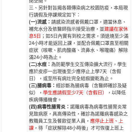
閉空間。
三、另針對旨揭各類傳染病之校園防疫，本局現
行請假及停課規定如下：
(一)流感：
請感染流感者佩戴口罩，適當休息、
補充水分及依醫師指示接受治療，並
建議在家休
息5日
；如5日內實有到校之需求，須退燒至少滿
24小時才能返回上課，並配合佩戴口罩直至相關
症狀（咳嗽、肌肉酸痛、流鼻水、喉嚨痛）解除
滿24小時為止。
(二)水痘：
為防範學生交互傳染擴大流行，學生
應於皮疹一出現後至少應停止上學7天（含假
日），或至所有病灶完全結痂變乾為止。
(三)腸病毒：
經診斷為腸病毒（含醫師確診及疑
似），
學生應請假至少7天（含假日）
，以降低
疾病傳播機會。
(四)病毒性腸胃炎：
諾羅病毒為病毒性腸胃炎常
見致病原，具高傳染性，確診為諾羅病毒感染之
教職員工生及餐飲從業人員，
應停止上班、上
課
，待「症狀解除48小時後」才可恢復上班上