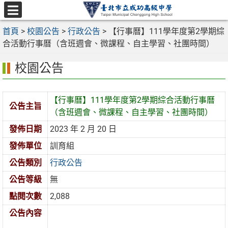
跳
至
選
主
首頁
>
校園公告
>
行政公告
>
【行事曆】111學年度第2學期綜
單
要
合活動行事曆（含班週會、微課程、自主學習、社團時間）
內
校園公告
容
區
【行事曆】111學年度第2學期綜合活動行事曆
公告主旨
（含班週會、微課程、自主學習、社團時間）
發佈日期
2023 年 2 月 20 日
發佈單位
訓育組
公告類別
行政公告
公告等級
無
點閱次數
2,088
公告內容