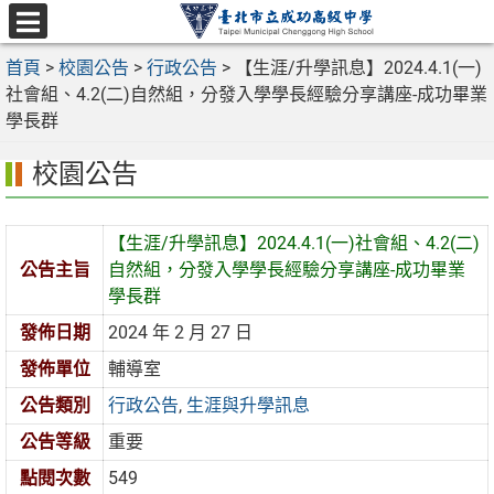
跳
至
選
主
首頁
>
校園公告
>
行政公告
>
【生涯/升學訊息】2024.4.1(一)
單
要
社會組、4.2(二)自然組，分發入學學長經驗分享講座-成功畢業
內
學長群
容
校園公告
區
【生涯/升學訊息】2024.4.1(一)社會組、4.2(二)
公告主旨
自然組，分發入學學長經驗分享講座-成功畢業
學長群
發佈日期
2024 年 2 月 27 日
發佈單位
輔導室
公告類別
行政公告
,
生涯與升學訊息
公告等級
重要
點閱次數
549