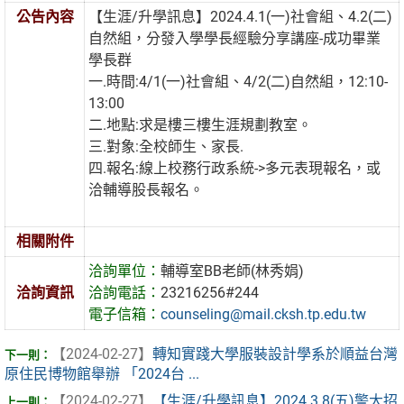
公告內容
【生涯/升學訊息】2024.4.1(一)社會組、4.2(二)
自然組，分發入學學長經驗分享講座-成功畢業
學長群
一.時間:4/1(一)社會組、4/2(二)自然組，12:10-
13:00
二.地點:求是樓三樓生涯規劃教室。
三.對象:全校師生、家長.
四.報名:線上校務行政系統->多元表現報名，或
洽輔導股長報名。
相關附件
洽詢單位：
輔導室BB老師(林秀娟)
洽詢資訊
洽詢電話：
23216256#244
電子信箱：
counseling@mail.cksh.tp.edu.tw
【2024-02-27】
轉知實踐大學服裝設計學系於順益台灣
原住民博物館舉辦 「2024台 ...
【2024-02-27】
【生涯/升學訊息】2024.3.8(五)警大招