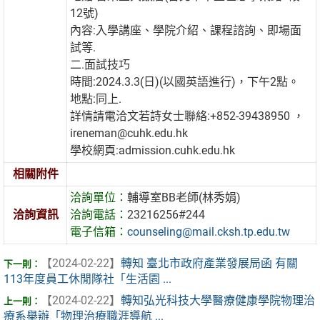
12號)
內容:入學講座、學院介紹、課程諮詢、即場面
試等.
二.面試技巧
時間:2024.3.3(日)(以國英語進行)，下午2點。
地點:同上.
詳情請電洽文若詩女士聯絡:+852-39438950 ，
ireneman@cuhk.edu.hk
學校網頁:admission.cuhk.edu.hk
相關附件
洽詢單位：
輔導室BB老師(林秀娟)
洽詢資訊
洽詢電話：
23216256#244
電子信箱：
counseling@mail.cksh.tp.edu.tw
【2024-02-22】
轉知 臺北市政府產業發展局函 有關
113年度員工休閒隊社「生活園 ...
【2024-02-22】
轉知弘光科技大學醫療健康學院物理治
療系舉辦「物理治療職涯導航 ...