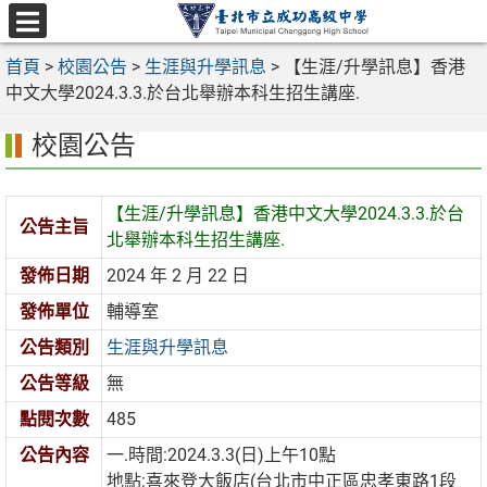
跳
至
選
主
首頁
>
校園公告
>
生涯與升學訊息
>
【生涯/升學訊息】香港
單
要
中文大學2024.3.3.於台北舉辦本科生招生講座.
內
校園公告
容
區
【生涯/升學訊息】香港中文大學2024.3.3.於台
公告主旨
北舉辦本科生招生講座.
發佈日期
2024 年 2 月 22 日
發佈單位
輔導室
公告類別
生涯與升學訊息
公告等級
無
點閱次數
485
公告內容
一.時間:2024.3.3(日)上午10點
地點:喜來登大飯店(台北市中正區忠孝東路1段