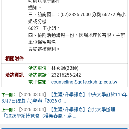
時前以電子郵件
通知。
三、諮詢窗口：(02)2826-7000 分機 66272 高小
姐或分機
66271 王小姐。
四、檢附活動海報一份。因場地座位有限，主辦
單位保留報名
最終審核權利。
相關附件
洽詢單位：
林秀娟(BB師)
洽詢資訊
洽詢電話：
23216256-242
電子信箱：
counseling@gafe.cksh.tp.edu.tw
【2026-03-04】
【生涯/升學訊息】中央大學訂於115年
3月7日(星期六)舉辦「2026 O ...
【2026-03-04】
【生涯/升學訊息】台北大學辦理
「2026學系博覽會（櫻舞春風・鳶 ...