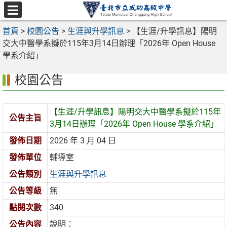
跳
至
選
主
首頁
>
校園公告
>
生涯與升學訊息
>
【生涯/升學訊息】陽明
單
要
交大中醫學系擬於115年3月14日辦理「2026年 Open House
內
學系介紹」
容
校園公告
區
【生涯/升學訊息】陽明交大中醫學系擬於115年
公告主旨
3月14日辦理「2026年 Open House 學系介紹」
發佈日期
2026 年 3 月 04 日
發佈單位
輔導室
公告類別
生涯與升學訊息
公告等級
無
點閱次數
340
公告內容
說明：