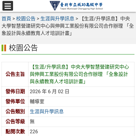
跳
至
選
主
首頁
>
校園公告
>
生涯與升學訊息
>
【生涯/升學訊息】中央
單
要
大學智慧營建研究中心與伸興工業股份有限公司合作辦理 「全
內
象設計與永續教育人才培訓計畫」
容
校園公告
區
【生涯/升學訊息】中央大學智慧營建研究中心
公告主旨
與伸興工業股份有限公司合作辦理 「全象設計
與永續教育人才培訓計畫」
發佈日期
2026 年 6 月 02 日
發佈單位
輔導室
公告類別
生涯與升學訊息
公告等級
無
點閱次數
226