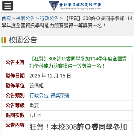
跳
至
選
主
首頁
>
校園公告
>
行政公告
>
【狂賀】308許Ｏ睿同學參加114
單
要
學年度全國資訊學科能力競賽獲得一等獎第一名！
內
校園公告
容
區
【狂賀】308許Ｏ睿同學參加114學年度全國資
公告主旨
訊學科能力競賽獲得一等獎第一名！
發佈日期
2025 年 12 月 15 日
發佈單位
設備組
公告類別
行政公告
,
得獎榮譽
公告等級
重要
點閱次數
1,114
公告內容
狂賀！本校308
許Ｏ睿
同學參加